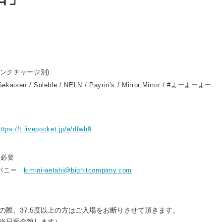
ドリンクチャージ別)
ekaisen / Soleble / NELN / Payrin’s / Mirror,Mirror / #よーよーよー
ttps://t.livepocket.jp/e/dfwh9
ト必要
ンパニー
kimini-aetahi@bighitcompany.com
の際、37.5度以上の方はご入場をお断りさせて頂きます。
当日返金致します）