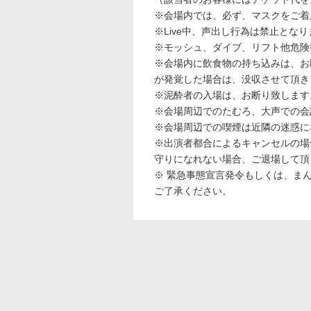
※会場内では、必ず、マスクをご着
※Live中、声出し行為は禁止とな
※モッシュ、ダイブ、リフト他危険
※会場内に飲食物の持ち込みは、お
が発覚した場合は、没収させて頂き
※泥酔者の入場は、お断り致します
※会場周辺でのたむろ、大声での会
※会場周辺での喫煙は近隣の迷惑に
※出演者都合によるキャンセルの場
守りになれない場合、ご退場して頂
※ 緊急事態宣言発令もしくは、ま
ご了承ください。