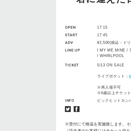
OPEN
17:15
START
17:45
ADV
¥2,500(税込・
LINE UP
I MY ME MINE / S
/ WHIRLPOOL
TICKET
5/13 ON SALE
ライブポケット：
h
※再入場不可
※6歳以上チケッ
INFO
ビックヒットカ
※受付にて検温を実施致します。そ
（該当者のお客様にはチケット代を