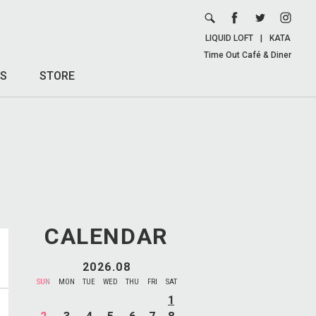
LIQUID LOFT
|
KATA
Time Out Café & Diner
S
STORE
CALENDAR
2026.08
SUN
MON
TUE
WED
THU
FRI
SAT
1