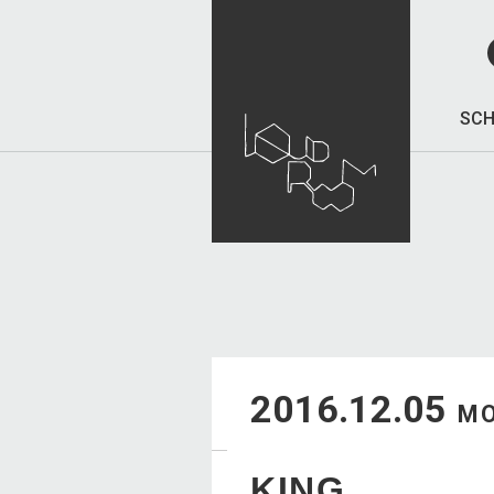
SCH
2016.12.05
M
KING