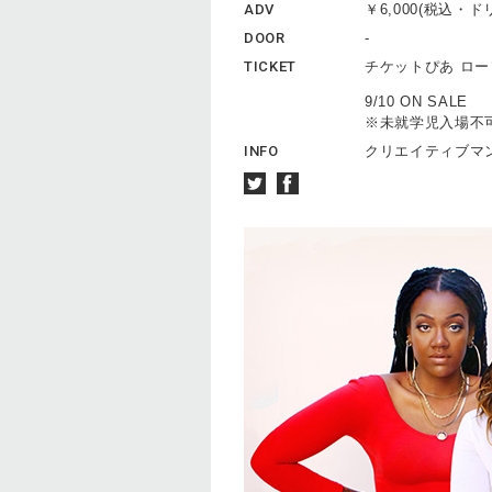
ADV
￥6,000(税込・
DOOR
-
TICKET
チケットぴあ ロ
9/10 ON SALE
※未就学児入場不
INFO
クリエイティブマン 0