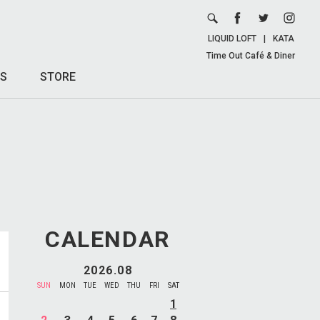
LIQUID LOFT
|
KATA
Time Out Café & Diner
S
STORE
CALENDAR
2026.08
SUN
MON
TUE
WED
THU
FRI
SAT
1