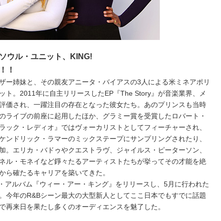
ウル・ユニット、KING!
！！
ザー姉妹と、その親友アニータ・バイアスの3人による米ミネアポリ
。2011年に自主リリースしたEP『The Story』が音楽業界、メ
評価され、一躍注目の存在となった彼女たち。あのプリンスも当時
のライブの前座に起用したほか、グラミー賞を受賞したロバート・
ラック・レディオ』ではヴォーカリストとしてフィーチャーされ、
ケンドリック・ラマーのミックステープにサンプリングされたり、
加。エリカ・バドゥやクエストラヴ、ジャイルス・ピーターソン、
ネル・モネイなど錚々たるアーティストたちが挙ってその才能を絶
から確たるキャリアを築いてきた。
ー・アルバム『ウィー・アー・キング』をリリースし、5月に行われた
。今年のR&Bシーン最大の大型新人としてここ日本でもすでに話題
で再来日を果たし多くのオーディエンスを魅了した。