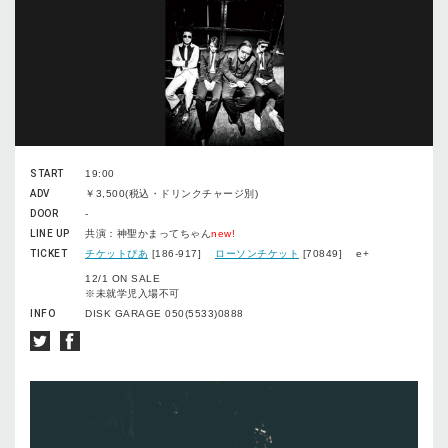
START
19:00
ADV
￥3,500(税込・ドリンクチャージ別)
DOOR
-
LINE UP
共演：神聖かまってちゃん
new!
TICKET
チケットぴあ
[186-917]
ローソンチケット
[70849] e+
12/1 ON SALE
※未就学児入場不可
INFO
DISK GARAGE 050(5533)0888