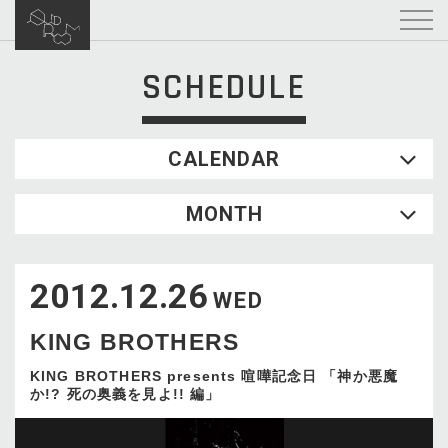
SCHEDULE
CALENDAR
2026.08
MONTH
SUN
MON
TUE
WED
THU
FRI
SAT
1
2012.12.26
2
3
4
5
6
7
8
WED
9
10
11
12
13
14
15
KING BROTHERS
16
17
18
19
20
21
22
23
24
25
26
27
28
29
KING BROTHERS presents 喧嘩記念日 「神か悪魔
か!? 死の奥義を見よ!! 編」
30
31