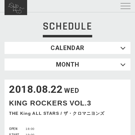
SCHEDULE
CALENDAR
2026.08
MONTH
SUN
MON
TUE
WED
THU
FRI
SAT
1
2018.08.22
2
3
4
5
6
7
8
WED
9
10
11
12
13
14
15
KING ROCKERS VOL.3
16
17
18
19
20
21
22
23
24
25
26
27
28
29
THE King ALL STARS / ザ・クロマニヨンズ
30
31
OPEN
18:00
START
19:00