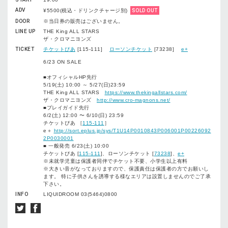
ADV
¥5500(税込・ドリンクチャージ別)
SOLD OUT
DOOR
※当日券の販売はございません。
LINE UP
THE King ALL STARS
ザ・クロマニヨンズ
TICKET
チケットぴあ
[115-111]
ローソンチケット
[73238]
e+
6/23 ON SALE
■オフィシャルHP先行
5/19(土) 10:00 ～ 5/27(日)23:59
THE King ALL STARS
https://www.thekingallstars.com/
ザ・クロマニヨンズ
http://www.cro-magnons.net/
■プレイガイド先行
6/2(土) 12:00 〜 6/10(日) 23:59
チケットぴあ ［
115-111
］
e＋
http://sort.eplus.jp/sys/T1U14P0010843P006001P00226092
2P0030001
■ 一般発売 6/23(土) 10:00
チケットぴあ [
115-111
]、ローソンチケット [
73238
]、
e+
※未就学児童は保護者同伴でチケット不要、小学生以上有料
※大きい音がなっておりますので、保護責任は保護者の方でお願いし
ます。 特に子供さんを誘導する様なエリアは設置しませんのでご了承
下さい。
INFO
LIQUIDROOM 03(5464)0800