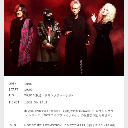
OPEN
18:00
START
19:00
ADV
¥8,800(税込・ドリンクチャージ別)
TICKET
12/23 ON SALE
本公演は2022年
12月18日「筋肉少女帯 Debut35th カウントダウ
ン シリーズ『2022ライブファイナル』」の振替公演となります。
INFO
HOT STUFF PROMOTION：03-5720-9999（平日12:00〜18:00）