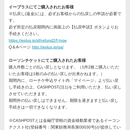
イープラスにてご購入されたお客様
※払戻し(返金)には、必ずお客様からの払戻しの申請が必要で
す。
必ず所定の払戻期間内に画面上の【払戻申請】ボタンよりお
手続きください。
https://eplus.jp/sf/refund2/f-type
Q＆Aページ
http://eplus.jp/qa/
ローソンチケットにてご購入されたお客様
購入件数ごとの払い戻しとなります。（1件2枚ご購入いただ
いたお客様は1枚のみの払い戻しが出来かねます。）
期間内に、ローチケ申込サイト内「マイページ」より払い戻
し手続きの上、CASHPOST(注1)をご利用いただき、払い戻し
させていただきます。
期間外の払い戻しはできません。期限を過ぎますと払い戻し
手続きは一切できなくなります。
※CASHPOSTとは金融庁管轄の資金移動業者であるイーコン
テクスト社(登録番号：関東財務局長第00030号)が提供してい