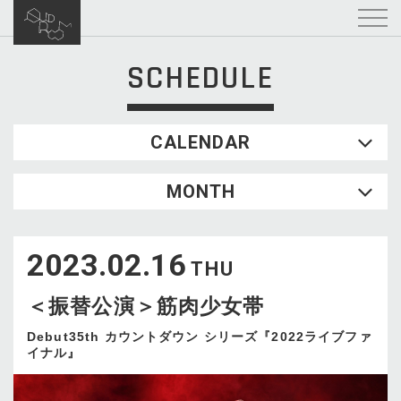
SCHEDULE
CALENDAR
2026.08
MONTH
SUN
MON
TUE
WED
THU
FRI
SAT
1
2023.02.16
2
3
4
5
6
7
8
THU
9
10
11
12
13
14
15
＜振替公演＞筋肉少女帯
16
17
18
19
20
21
22
23
24
25
26
27
28
29
Debut35th カウントダウン シリーズ『2022ライブファ
イナル』
30
31