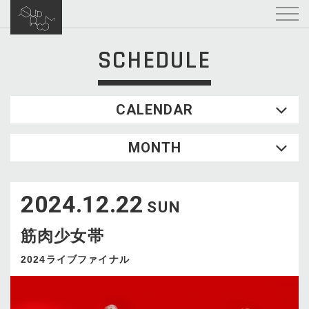
SCHEDULE
CALENDAR
2026.08
MONTH
SUN
MON
TUE
WED
THU
FRI
SAT
1
2024.12.22
2
3
4
5
6
7
8
SUN
9
10
11
12
13
14
15
筋肉少女帯
16
17
18
19
20
21
22
23
24
25
26
27
28
29
2024ライブファイナル
30
31