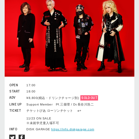
OPEN
17:00
START
18:00
ADV
¥8,800(税込・ドリンクチャージ別)
SOLD OUT
LINE UP
Support Member Pf.三柴理 / Dr.長谷川浩二
TICKET
チケットぴあ ローソンチケット e+
11/23 ON SALE
※未就学児童入場不可
INFO
DISK GARAGE
https://info.diskgarage.com