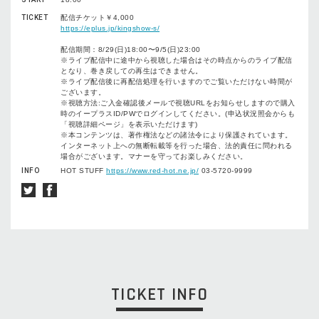
TICKET
配信チケット￥4,000
https://eplus.jp/kingshow-s/
配信期間：8/29(日)18:00〜9/5(日)23:00
※ライブ配信中に途中から視聴した場合はその時点からのライブ配信
となり、巻き戻しての再生はできません。
※ライブ配信後に再配信処理を行いますのでご覧いただけない時間が
ございます。
※視聴方法:ご入金確認後メールで視聴URLをお知らせしますので購入
時のイープラスID/PWでログインしてください。(申込状況照会からも
「視聴詳細ページ」を表示いただけます)
※本コンテンツは、著作権法などの諸法令により保護されています。
インターネット上への無断転載等を行った場合、法的責任に問われる
場合がございます。マナーを守ってお楽しみください。
INFO
HOT STUFF
https://www.red-hot.ne.jp/
03-5720-9999
TICKET INFO