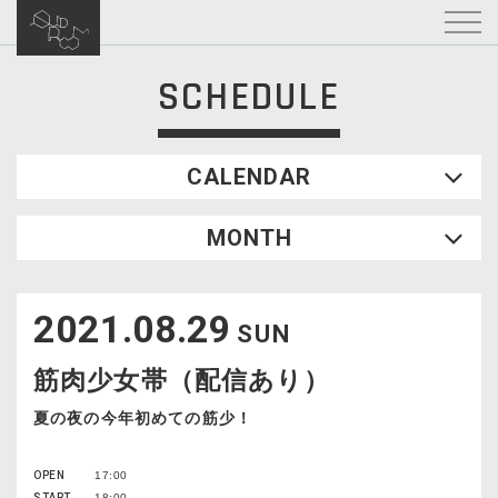
SCHEDULE
CALENDAR
2026.08
MONTH
SUN
MON
TUE
WED
THU
FRI
SAT
1
2021.08.29
2
3
4
5
6
7
8
SUN
9
10
11
12
13
14
15
筋肉少女帯（配信あり）
16
17
18
19
20
21
22
23
24
25
26
27
28
29
夏の夜の今年初めての筋少！
30
31
OPEN
17:00
START
18:00