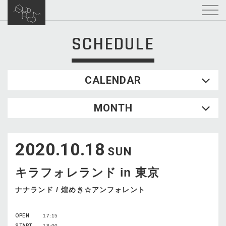
SCHEDULE
CALENDAR
2026.08
MONTH
SUN
MON
TUE
WED
THU
FRI
SAT
1
2020.10.18
2
3
4
5
6
7
8
SUN
9
10
11
12
13
14
15
キラフォレランド in 東京
16
17
18
19
20
21
22
23
24
25
26
27
28
29
ナナランド / 煌めき☆アンフォレント
30
31
OPEN
17:15
START
18:00