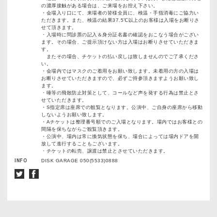
の濃厚接触がある場合は、ご来場をお控え下さい。
・会場入り口にて、来場者の皆様全員に、検温・手指消毒にご協力い
ただきます。また、検温の結果37.5℃以上のお客様は入場をお断りさ
せて頂きます。
・入場時に問診票の記入＆身分証名書の確認をおこなう場合がござい
ます。その場合、ご提示頂けない方は入場はお断りさせていただきま
す。
またその場合、チケットの払い戻しは致しませんのでご了承くださ
い。
・会場内ではマスクのご着用をお願い致します。未着用の方の入場は
お断りさせていただきますので、必ずご持参頂きますようお願い致し
ます。
・唾等の飛散防止対策として、コールなど声を発する行為は禁止とさ
せていただきます。
・S指定席は座席での観覧となります。公演中、ご自身の座席から移動
しないようお願い致します。
・Aチケットは整理番号順でのご入場となります。場内ではお客様との
間隔を保ちながらご観覧頂きます。
・公演中、場内は常に換気状態を保ち、場合によっては場内ドアを開
放して進行することもございます。
・チケットの転売、譲渡は禁止とさせていただきます。
INFO
DISK GARAGE 050(5533)0888