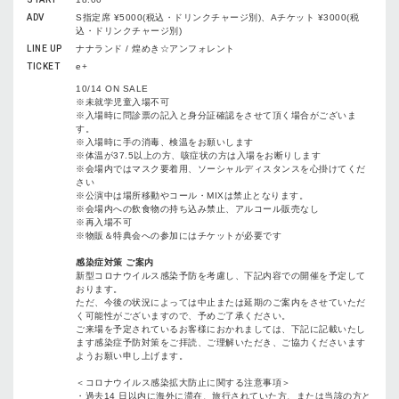
ADV
S指定席 ¥5000(税込・ドリンクチャージ別)、Aチケット ¥3000(税
込・ドリンクチャージ別)
LINE UP
ナナランド / 煌めき☆アンフォレント
TICKET
e+
10/14 ON SALE
※未就学児童入場不可
※入場時に問診票の記入と身分証確認をさせて頂く場合がございま
す。
※入場時に手の消毒、検温をお願いします
※体温が37.5以上の方、咳症状の方は入場をお断りします
※会場内ではマスク要着用、ソーシャルディスタンスを心掛けてくだ
さい
※公演中は場所移動やコール・MIXは禁止となります。
※会場内への飲食物の持ち込み禁止、アルコール販売なし
※再入場不可
※物販＆特典会への参加にはチケットが必要です
感染症対策 ご案内
新型コロナウイルス感染予防を考慮し、下記内容での開催を予定して
おります。
ただ、今後の状況によっては中止または延期のご案内をさせていただ
く可能性がございますので、予めご了承ください。
ご来場を予定されているお客様におかれましては、下記に記載いたし
ます感染症予防対策をご拝読、ご理解いただき、ご協力くださいます
ようお願い申し上げます。
＜コロナウイルス感染拡大防止に関する注意事項＞
・過去14 日以内に海外に滞在、旅行されていた方、または当該の方と