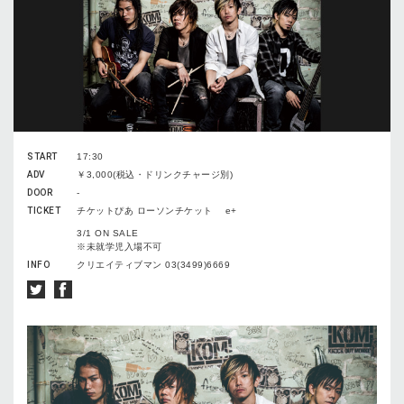
START
17:30
ADV
￥3,000(税込・ドリンクチャージ別)
DOOR
-
TICKET
チケットぴあ ローソンチケット e+
3/1 ON SALE
※未就学児入場不可
INFO
クリエイティブマン 03(3499)6669