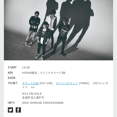
START
19:30
ADV
¥3500(税込・ドリンクチャージ別)
DOOR
-
TICKET
チケットぴあ
[327-106]
ローソンチケット
[74891] CNプレイガ
イド e+
8/12 ON SALE
未就学児入場不可
INFO
DISK GARAGE 050(5533)0888