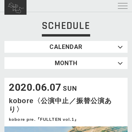
SCHEDULE
CALENDAR
2026.08
MONTH
SUN
MON
TUE
WED
THU
FRI
SAT
1
2020.06.07
2
3
4
5
6
7
8
SUN
9
10
11
12
13
14
15
kobore〈公演中止／振替公演あ
16
17
18
19
20
21
22
り〉
23
24
25
26
27
28
29
30
31
kobore pre.『FULLTEN vol.1』