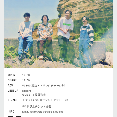
OPEN
17:00
START
18:00
ADV
¥3300(税込・ドリンクチャージ別)
LINE UP
kobore
GUEST：後日発表
TICKET
チケットぴあ ローソンチケット e+
※3歳以上チケット必要
INFO
DISK GARAGE 050(5533)0888