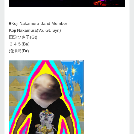
■Koji Nakamura Band Member
Koji Nakamura(Vo, Gt, Syn)
田渕ひさ子(Gt)
３４５(Ba)
沼澤尚(Dr)