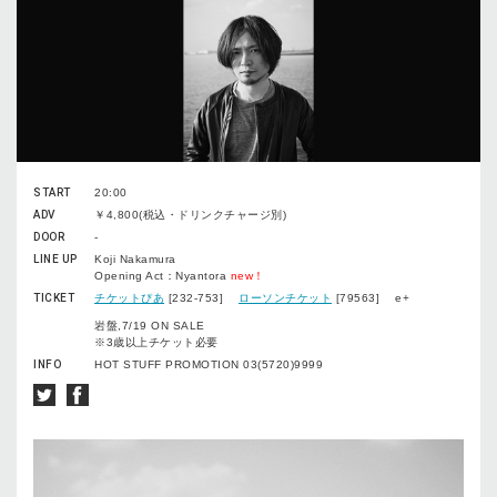
START
20:00
ADV
￥4,800(税込・ドリンクチャージ別)
DOOR
-
LINE UP
Koji Nakamura
Opening Act：Nyantora
new！
TICKET
チケットぴあ
[232-753]
ローソンチケット
[79563] e+
岩盤,7/19 ON SALE
※3歳以上チケット必要
INFO
HOT STUFF PROMOTION 03(5720)9999