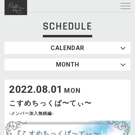
SCHEDULE
CALENDAR
2026.08
MONTH
SUN
MON
TUE
WED
THU
FRI
SAT
1
2022.08.01
2
3
4
5
6
7
8
MON
9
10
11
12
13
14
15
こすめちっくぱ〜てぃ〜
16
17
18
19
20
21
22
23
24
25
26
27
28
29
-メンバー加入無銭編-
30
31