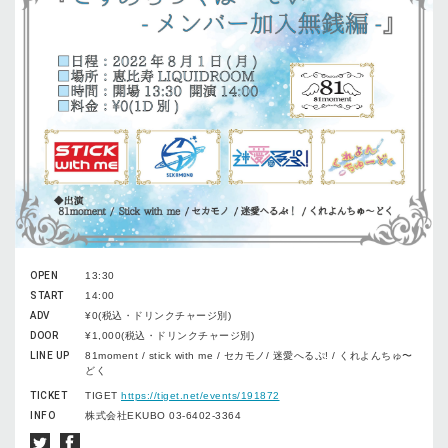
OPEN
13:30
START
14:00
ADV
¥0(税込・ドリンクチャージ別)
DOOR
¥1,000(税込・ドリンクチャージ別)
LINE UP
81moment / stick with me / セカモノ/ 迷愛へるぷ! / くれよんちゅ〜
どく
TICKET
TIGET
https://tiget.net/events/191872
INFO
株式会社EKUBO 03-6402-3364