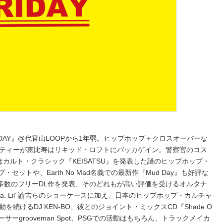
IDAY』@代官山LOOPから1年弱。ヒップホップ＋クロスオーバーな
ティーが恵比寿はリキッド・ロフトにバッカゲイン。警察官のコス
カルト・クラシック『KEISATSU』を発表した謎のヒップホップ・
・セットや、Earth No Mad名義での最新作『Mud Day』も好評な
AB、多数のフリーDL作を発表、そのどれもが高い評価を受けるオルタナ
a.k.a. Lil’ 諭吉らのショーケースに加え、日本のヒップホップ・カルチャ
続けるDJ KEN-BO、彼とのジョイント・ミックスCD『Shade O
ーサーgrooveman Spot、PSGでの活動はもちろん、トラックメイカ