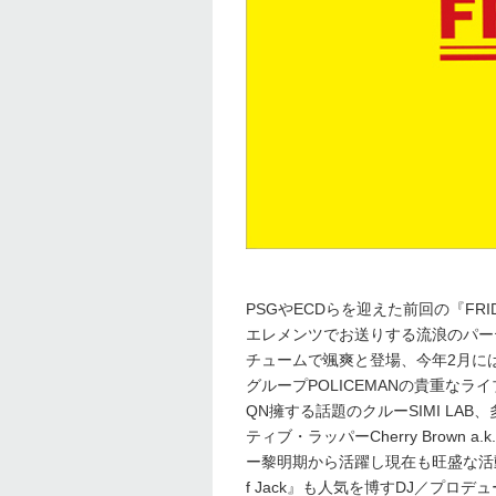
PSGやECDらを迎えた前回の『FR
エレメンツでお送りする流浪のパー
チュームで颯爽と登場、今年2月には
グループPOLICEMANの貴重なライブ
QN擁する話題のクルーSIMI L
ティブ・ラッパーCherry Brown 
ー黎明期から活躍し現在も旺盛な活動を
f Jack』も人気を博すDJ／プロデュ