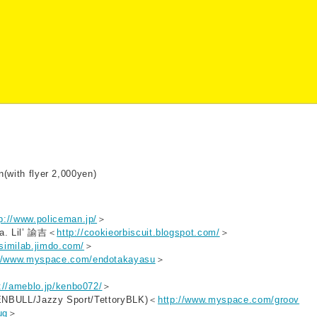
n(with flyer 2,000yen)
tp://www.policeman.jp/
＞
.a. Lil’ 諭吉＜
http://cookieorbiscuit.blogspot.com/
＞
/similab.jimdo.com/
＞
://www.myspace.com/endotakayasu
＞
://ameblo.jp/kenbo072/
＞
ENBULL/Jazzy Sport/TettoryBLK)＜
http://www.myspace.com/groov
ug
＞