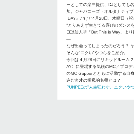
ーとしての楽曲提供、DJとしても名ミッ
加。ジャパニーズ・オルタナティブ
IDAY』だけど4月28日、木曜日（
“とりあえず生きてる喜びのダンスを/自
EE&仙人掌「But This is Way」
—
なぜ出会ってしまったのだろう？ 
そんな“ニクい”やつらをご紹介。
今回は４月28日にリキッドルーム２Fのリキッ
AY〉に登場する気鋭のMC／プロデュー
のMC Gapperとともに活動す
込む奇才の極私的名盤とは？
PUNPEEの”人生狂わす、ニクいや