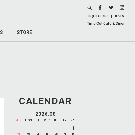
LIQUID LOFT
|
KATA
Time Out Café & Diner
S
STORE
CALENDAR
2026.08
SUN
MON
TUE
WED
THU
FRI
SAT
1