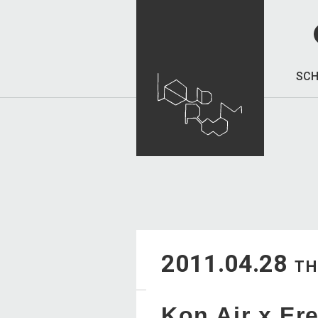
SCH
2011.04.28
T
Kon Air x Er