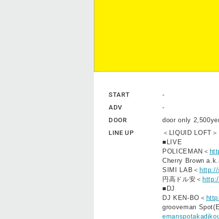
START
-
ADV
-
DOOR
door only 2,500ye
LINE UP
＜LIQUID LOFT＞
■LIVE
POLICEMAN＜
ht
Cherry Brown a.k
SIMI LAB＜
http:/
円高ドル安＜
http
■DJ
DJ KEN-BO＜
http
grooveman Spot(
emanspotakadjko