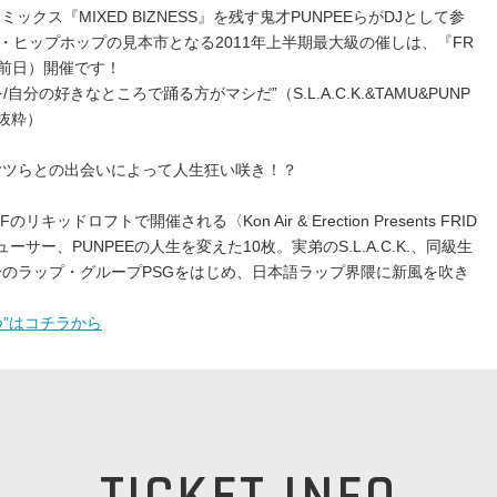
クス『MIXED BIZNESS』を残す鬼才PUNPEEらがDJとして参
・ヒップホップの見本市となる2011年上半期最大級の催しは、『FR
祝前日）開催です！
分の好きなところで踊る方がマシだ”（S.L.A.C.K.&TAMU&PUNP
より抜粋）
ヤツらとの出会いによって人生狂い咲き！？
ドロフトで開催される〈Kon Air & Erection Presents FRID
サー、PUNPEEの人生を変えた10枚。実弟のS.L.A.C.K.、同級生
る自身のラップ・グループPSGをはじめ、日本語ラップ界隈に新風を吹き
つ”はコチラから