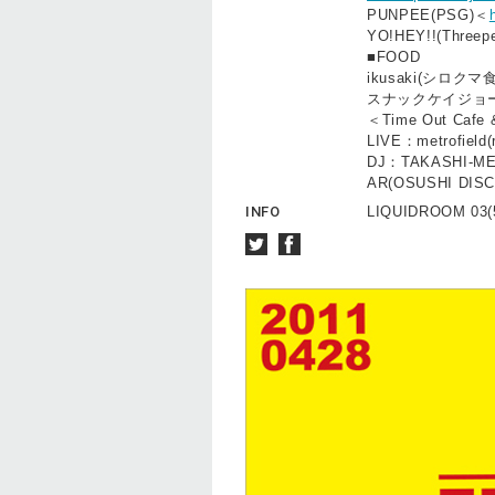
PUNPEE(PSG)＜
YO!HEY!!(Threep
■FOOD
ikusaki(シロクマ
スナックケイジョ
＜Time Out Cafe 
LIVE：metrofield(
DJ：TAKASHI-MEN
AR(OSUSHI DISC
INFO
LIQUIDROOM 03(