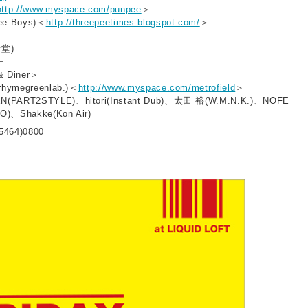
http://www.myspace.com/punpee
＞
ee Boys)＜
http://threepeetimes.blogspot.com/
＞
食堂)
ー
& Diner＞
rhymegreenlab.)＜
http://www.myspace.com/metrofield
＞
(PART2STYLE)、hitori(Instant Dub)、太田 裕(W.M.N.K.)、NOFE
O)、Shakke(Kon Air)
5464)0800