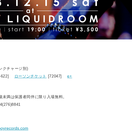
リンクチャージ別)
8-622]
ローソンチケット
[72047]
e+
6歳未満は保護者同伴に限り入場無料。
276)8841
yboyrecords.com