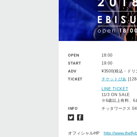
OPEN
18:00
START
19:00
ADV
¥3500(税込・ド
TICKET
チケットぴあ
[12
LINE TICKET
11/3 ON SALE
※6歳以上有料、
INFO
チッタワークス 044(
オフィシャルHP
http://www.thefl