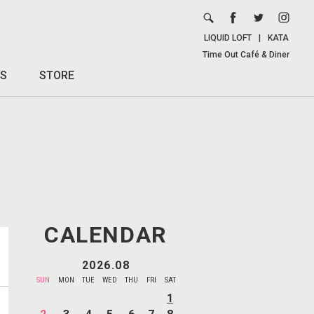
LIQUID LOFT
|
KATA
Time Out Café & Diner
S
STORE
CALENDAR
2026.08
SUN
MON
TUE
WED
THU
FRI
SAT
1