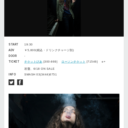
START
19:30
ADV
￥5,800(税込・ドリンクチャージ別)
DOOR
-
TICKET
チケットぴあ
[300-869]
ローソンチケット
[71546] e+
岩盤、6/18 ON SALE
INFO
SMASH 03(3444)6751