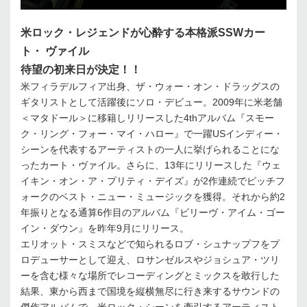
米ロック・レジェンドが心酔する本格派SSWカー
ト・ ヴァイル
待望の初来日が決定！！
米フィラデルフィア出身、ザ・ウォー・オン・ドラッグスの
ギタリストとして活躍後にソロ・デビュー。2009年に米老舗
＜マタドール＞に移籍しリリースした4thアルバム『スモー
ク・リング・フォー・マイ・ハロー』で一躍USインディー・
シーンを代表するアーティストの一人に挙げられることにな
ったカート・ヴァイル。さらに、13年にリリースした『ウェ
イキン・オン・ア・プリティ・デイズ』が2作連続でピッチフ
ォークのベスト・ニュー・ミュージックを獲得。それから約2
年振りとなる通算6作目のアルバム『ビリーヴ・アイム・ゴー
イン・ダウン』を昨年9月にリリース。
エリオット・スミスなどで知られるロブ・シュナップフをプ
ロデューサーとして迎え、ロサンゼルスやジョシュア・ツリ
ーを含む様々な場所でレコーディングとミックスを敢行した
結果、東から西まで国境を縦横無尽に行き来するサウンドの
傑作アルバムで、米ロック・シーンを牽引するアーティスト