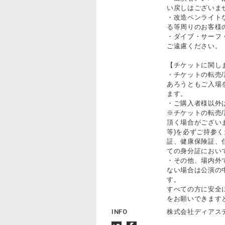
い戻しはございま
・改造ペンライト
る等周りのお客様
・ダイブ・サーフ
ご遠慮ください。
【チケットに関し
・チケットの転売
あろうともご入場
ます。
・ご購入者様以外
※チケットの転売/
頂く場合がござい
等)を必ずご持参
証、健康保険証、
ての身分証におい
・その他、場内外
ない場合は公演の
す。
すべての方に安全
をお願いできます
INFO
株式会社ディア