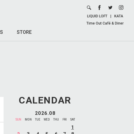
LIQUID LOFT
|
KATA
Time Out Café & Diner
S
STORE
CALENDAR
2026.08
SUN
MON
TUE
WED
THU
FRI
SAT
1