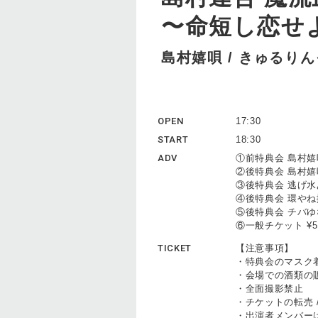
〜命短し恋せ
島村嬉唄 / きゅるり
OPEN
17:30
START
18:30
ADV
①前特典会 島村嬉
②後特典会 島村嬉
③後特典会 逃げ水
④後特典会 環やね
⑤後特典会 チバゆ
⑥一般チケット ¥5
TICKET
【注意事項】
・特典会のマスク
・会場での酒類の
・全面撮影禁止
・チケットの転売 
・出演者メンバー