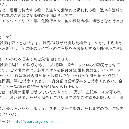
せん。
など、過度に発光する物、長過ぎて危険だと思われる物、数本を連結す
の観覧のご迷惑になる物の使用は禁止です。
・モッシュ・リフト等の危険行為や、他の観覧者様の迷惑となる行為は
まして】
/譲渡は禁止となります。転売/譲渡が発覚した場合は、いかなる理由が
をお断りし、その後のライブへのご入場をもお断りする可能性がござい
は、いかなる理由でもご入場頂けません。
譲渡行為防止の観点から、ご入場時にIDチェック(本人確認)をさせて
ます。ご来場の際は、顔写真付き公的身分証(運転免許証、パスポート
ください。顔写真付き身分証をお持ちでない方は公的身分証を2点(学生
住⺠票、等)ご持参ください。 身分証は必ず原本をご持参ください。全
てコピー/写真画像/データ等は認められません。
では、係員の指示に従っていただきます。 万が一上記ルールが守られ
中止、また退場いただく場合もございますのでご注意をお願いいたしま
にお楽しみいただけるよう、スタッフ一同努力いたしますので、ご協力
と幸いです。
ステージ
info@dearstage.co.jp