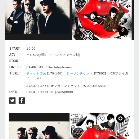
START
19:00
ADV
￥4,500(税込・ドリンクチャージ別)
DOOR
-
LINE UP
LA-PPISCH / the telephones
TICKET
チケットぴあ
[170-190]
ローソンチケット
[77892] CNプレイガ
イド e+
SOGO TOKYO オンラインチケット、5/20 ON SALE
INFO
SOGO TOKYO 03(3405)9999