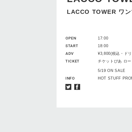
LACCO TOWER 
OPEN
17:00
START
18:00
ADV
¥3,800(税込・
TICKET
チケットぴあ ロ
5/19 ON SALE
INFO
HOT STUFF PRO