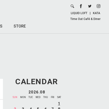
LIQUID LOFT
|
KATA
Time Out Café & Diner
S
STORE
CALENDAR
2026.08
SUN
MON
TUE
WED
THU
FRI
SAT
1