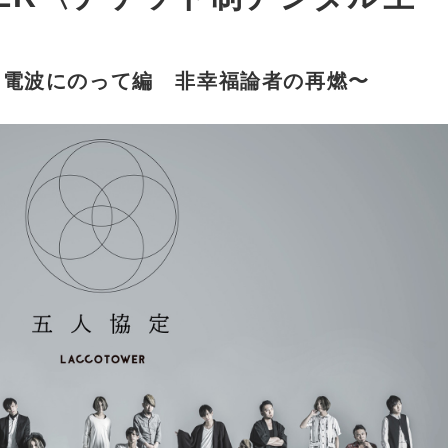
と電波にのって編 非幸福論者の再燃〜