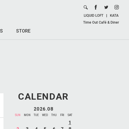
LIQUID LOFT
|
KATA
Time Out Café & Diner
S
STORE
CALENDAR
2026.08
SUN
MON
TUE
WED
THU
FRI
SAT
1