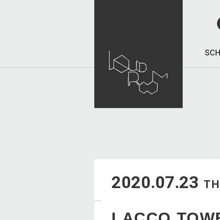
SCH
2020.07.23
T
LACCO T