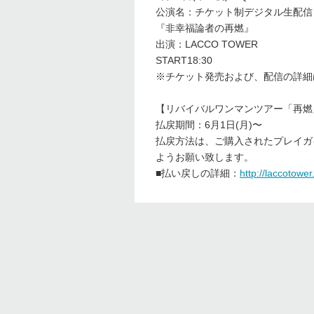
公演名：チケット制デジタル生配信
『非幸福論者の再燃』
出演：
LACCO TOWER
START18:30
※チケット発売および、配信の詳
【リバイバルワンマンツアー「再燃
払戻期間：
6
月
1
日
(
月
)
〜
払戻方法は、ご購入されたプレイガ
ようお願い致します。
■
払い戻しの詳細：
http://laccotower