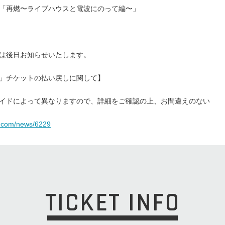
「再燃〜ライブ
ハウスと電波にのって編〜」
細は後日お知らせいたします。
」
チケットの払い戻しに関して】
イド
によって異なりますので、詳細をご確認の上、
お間違えのない
.
com/news/6229
TICKET INFO