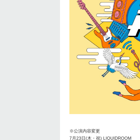
※公演内容変更
7
月
23
日
(
木・祝
) LIQUIDROOM