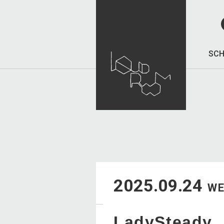
SCH
2025.09.24
W
LadySteady