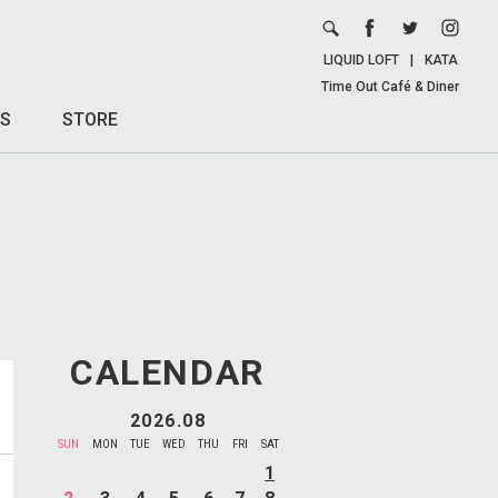
LIQUID LOFT
|
KATA
Time Out Café & Diner
S
STORE
CALENDAR
2026.08
SUN
MON
TUE
WED
THU
FRI
SAT
1