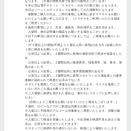
なります。（今後の情勢次第で変更の可能性がございます）
※本公演は電子チケット「スマチケ」のみでの取り扱いとなります。
当日はソーシャルディスタンスを確保しての入場整列となります。
複数枚ご購入の方は、ご同行者様にも事前に必ずスマチケを分配い
ただくようお願い申し上げます。（スマチケをご利用いただける端末
をご用意ください）
※政府の要望により、氏名・連絡先・所在地等をご提出頂きます。
入場時、身分証明書の確認をお願いする場合もございます。
※以下の事項に該当するお客様につきましては、ご来場をお断りいた
します。
・37.5度以上の発熱(平熱より１度以上高い発熱)がある方 (会場に向か
う前に検温をお願いいたします)
・公演日より起算し、2週間以内に発熱や感冒症状で受診や投薬をした
方
・公演日より起算し、2週間以内に嗅覚異常、味覚異常、咳、鼻水、発
熱があった方
・公演日より起算し、2週間以内に海外渡航履歴のある方
・公演日より起算し、2週間以内に新型コロナウィルス感染者との濃厚
接触が認められて検査がお済みでない方
※マスクを着用してのご来場をお願いいたします。マスクを着用して
いない方のご入場はお断りさせていただきます。
※ご入場後に体調を崩された場合は、速やかにスタッフにお申し出く
ださい。
(症状によりご退場をお願いさせていただく場合もございます。)
※場内、ロビーなどでのご歓談は⾃粛をお願いいたします。
※⼊場⼝に⼿指⽤のアルコール消毒液をご⽤意いたします。消毒の徹
底をお願いいたします。
※入場口にて検温を実施いたします。※出演者が体調不良を訴えた場
合は、公演を中止させていただきます。
※スタッフに体調不良の者がいないか、検温により確認いたします。