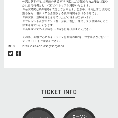
体調に異常(特に出勤前の検温で37.5度以上)が認められた場合は速や
かに⾃宅待機とし、代⾏のスタッフが対応いたします。
※公演時間は約2時間を予定しております。公演中、場内は常に換気状
態を保ち、場内ドアを全開放する換気時間を設ける予定です。
※終演後、規制退場とさせていただく場合がございます。
※プレゼント及びスタンド花・お祝い花は、感染リスク低減のためご
辞退させていただきます。
※会場周辺での入り待ち・出待ち行為はお止めください。
その他、会場ごとのガイドラインは会場のHPを、注意事項などはアー
ティストHPをご確認ください。
INFO
DISK GARAGE 050(5533)0888
TICKET INFO
ローソン