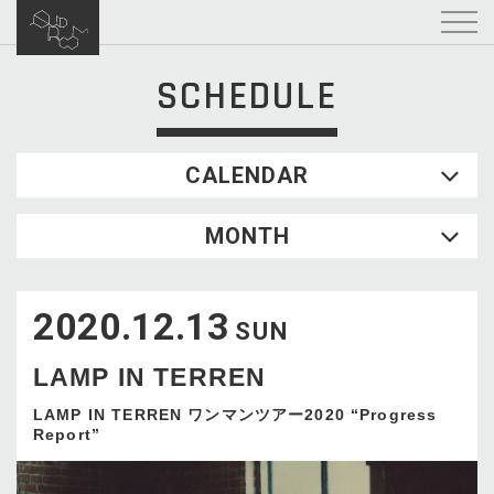
SCHEDULE
CALENDAR
2026.08
MONTH
SUN
MON
TUE
WED
THU
FRI
SAT
1
2020.12.13
2
3
4
5
6
7
8
SUN
9
10
11
12
13
14
15
LAMP IN TERREN
16
17
18
19
20
21
22
23
24
25
26
27
28
29
LAMP IN TERREN ワンマンツアー2020 “Progress
Report”
30
31