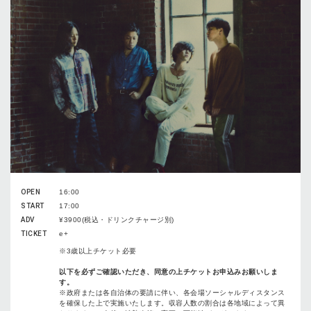
OPEN
16:00
START
17:00
ADV
¥3900(税込・ドリンクチャージ別)
TICKET
e+
※3歳以上チケット必要
以下を必ずご確認いただき、同意の上チケットお申込みお願いしま
す。
※政府または各自治体の要請に伴い、各会場ソーシャルディスタンス
を確保した上で実施いたします。収容人数の割合は各地域によって異