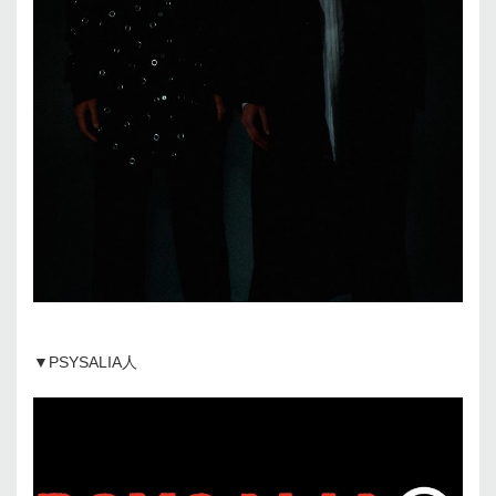
▼PSYSALIA人