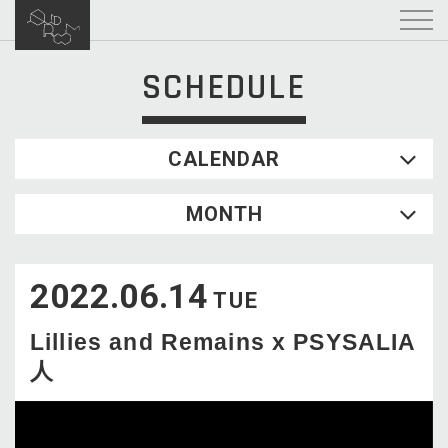
SCHEDULE
CALENDAR
2026.08
MONTH
SUN
MON
TUE
WED
THU
FRI
SAT
1
2022.06.14
2
3
4
5
6
7
8
TUE
9
10
11
12
13
14
15
Lillies and Remains x PSYSALIA
16
17
18
19
20
21
22
人
23
24
25
26
27
28
29
30
31