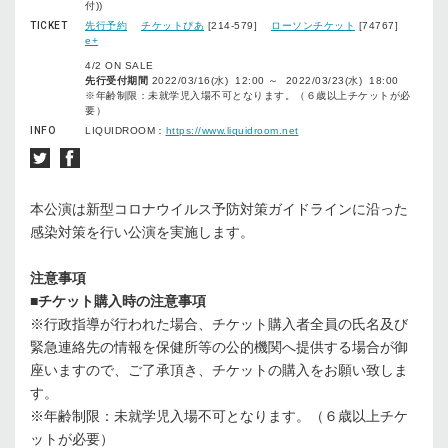
付))
TICKET
先行予約
チケットぴあ
[214-579]
ローソンチケット
[74767]
e+
4/2 ON SALE
先行受付期間
2022/03/16(水) 12:00 ～ 2022/03/23(水) 18:00
※年齢制限：未就学児入場不可となります。（６歳以上チケットが必
要）
INFO
LIQUIDROOM：
https://www.liquidroom.net
本公演は新型コロナウイルス予防対策ガイドラインに沿った
感染対策を行い公演を実施します。
注意事項
■チケット購入時の注意事項
※行政指導が行われた場合、チケット購入者全員の氏名及び
緊急連絡先の情報を保健所等の公的機関へ提供する場合が御
座いますので、ご了承頂き、チケットの購入をお願い致しま
す。
※年齢制限：未就学児入場不可となります。（６歳以上チケ
ットが必要）