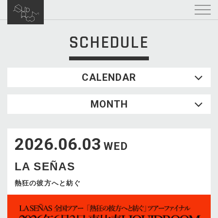
SCHEDULE
CALENDAR
2026.08
MONTH
SUN
MON
TUE
WED
THU
FRI
SAT
1
2026.06.03
2
3
4
5
6
7
8
WED
9
10
11
12
13
14
15
LA SEÑAS
16
17
18
19
20
21
22
23
24
25
26
27
28
29
熱狂の彼⽅へと紡ぐ
30
31