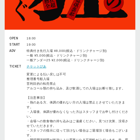
OPEN
18:00
START
19:00
ADV
特典付き先⾏⼊場 ¥8,000(税込・ドリンクチャージ別)
一般 ¥5,000(税込・ドリンクチャージ別)
一般アンダー25 ¥2,000(税込・ドリンクチャージ別)
TICKET
チケットぴあ
変更による払い戻しは不可
整理番号順⼊場
営利⽬的の転売禁⽌
アルコール類の持ち込み、及び飲酒しての⼊場はお断り致します。
【注意事項】
・熱のある⽅、体調の優れない⽅の⼊場は禁⽌とさせていただきま
す。
・⼊場後、体調が優れなくなった⽅はスタッフまでお申し付けくださ
い。
・会場への飲⾷物の持ち込みはご遠慮ください。⾒つけ次第、没収さ
せていただきます。
・スタッフの指⽰に従って頂けない場合はご退場頂く場合もございま
す。
・開場開演時間が状況により変更になる可能性がございます。尚、変