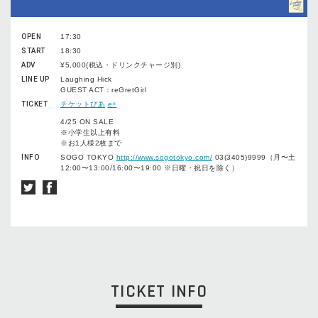
OPEN
17:30
START
18:30
ADV
¥5,000(税込・ドリンクチャージ別)
LINE UP
Laughing Hick
GUEST ACT：reGretGirl
TICKET
チケットぴあ
e+
4/25 ON SALE
※小学生以上有料
※お1人様2枚まで
INFO
SOGO TOKYO
http://www.sogotokyo.com/
03(3405)9999（月〜土
12:00〜13:00/16:00〜19:00 ※日曜・祝日を除く）
TICKET INFO