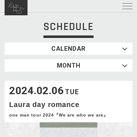
SCHEDULE
CALENDAR
2026.08
MONTH
SUN
MON
TUE
WED
THU
FRI
SAT
1
2024.02.06
2
3
4
5
6
7
8
TUE
9
10
11
12
13
14
15
Laura day romance
16
17
18
19
20
21
22
23
24
25
26
27
28
29
one man tour 2024『We are who we are』
30
31