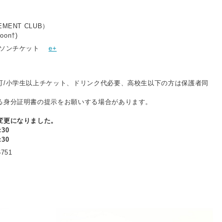
MENT CLUB）
oon†)
ソンチケット
e+
可/小学生以上チケット、ドリンク代必要、高校生以下の方は保護者同
る身分証明書の提示をお願いする場合があります。
変更になりました。
:30
:30
6751