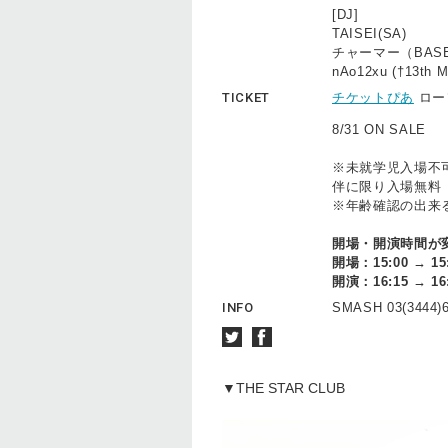
[DJ]
TAISEI(SA)
チャーマー（BASE
nAo12xu (†13th M
TICKET
チケットぴあ
ロー
8/31 ON SALE
※未就学児入場不
伴に限り入場無料
※年齢確認の出来
開場・開演時間が
開場：15:00 → 15
開演：16:15 → 16
INFO
SMASH 03(3444)
▼THE STAR CLUB