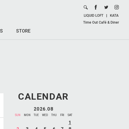
LIQUID LOFT
|
KATA
Time Out Café & Diner
S
STORE
CALENDAR
2026.08
SUN
MON
TUE
WED
THU
FRI
SAT
1