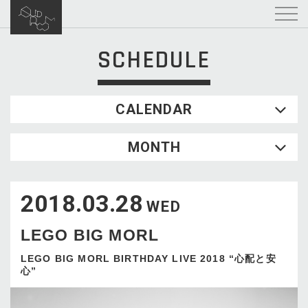
SCHEDULE
CALENDAR
2026.08
MONTH
SUN
MON
TUE
WED
THU
FRI
SAT
1
2018.03.28
2
3
4
5
6
7
8
WED
9
10
11
12
13
14
15
LEGO BIG MORL
16
17
18
19
20
21
22
23
24
25
26
27
28
29
LEGO BIG MORL BIRTHDAY LIVE 2018 “心配と安
心”
30
31