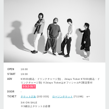
OPEN
18:00
START
19:00
ADV
¥3500(税込・ドリンクチャージ別) 、2days Ticket ¥7000(税込・ド
リンクチャージ別) ※2days TicketはオフィシャルFC限定受付
SOLD OUT
DOOR
-
TICKET
チケットぴあ
[102-333]
ローソンチケット
[71198] e+
3/4 ON SALE
※3歳以上チケットが必要