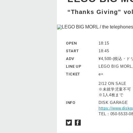
“Thanks Giving” vo
OPEN
18:15
START
18:45
ADV
¥4,500-(税込・
LINE UP
LEGO BIG MORL、
TICKET
e+
2/12 ON SALE
※未就学児童不可
※1人4枚まで
INFO
DISK GARAGE
https://www.diskg
TEL：050-5533-