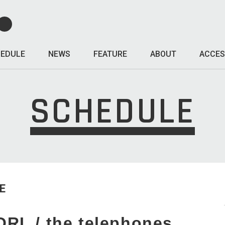
EDULE
NEWS
FEATURE
ABOUT
ACCES
SCHEDULE
E
RL / the telephones