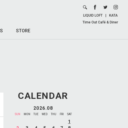
LIQUID LOFT
|
KATA
Time Out Café & Diner
S
STORE
CALENDAR
2026.08
SUN
MON
TUE
WED
THU
FRI
SAT
1