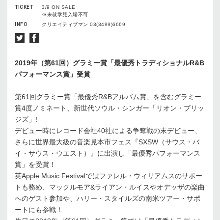
TICKET
3/9 ON SALE
※未就学児入場不可
INFO
クリエイティブマン 03(3499)6669
2019年（第61回）グラミー賞「最優秀トラディショナルR&B
パフォーマンス賞」受賞
第61回グラミー賞「最優秀R&Bアルバム賞」を含むグラミー
賞4度ノミネート、新世代ソウル・シンガー「リオン・ブリッ
ジズ」!
デビュー時にレコード会社40社による争奪戦の末デビュー、
さらに世界最大級の音楽見本市フェス『SXSW（サウス・バ
イ・サウス・ウエスト）』に出演し「最優秀パフォーマンス
賞」を受賞！
英Apple Music Festivalではファレル・ウィリアムスのサポー
トも務め、マックルモア&ライアン・ルイスやオデッザの楽曲
へのゲスト参加や、ハリー・スタイルズの南米ツアー・サポ
ートにも参戦！