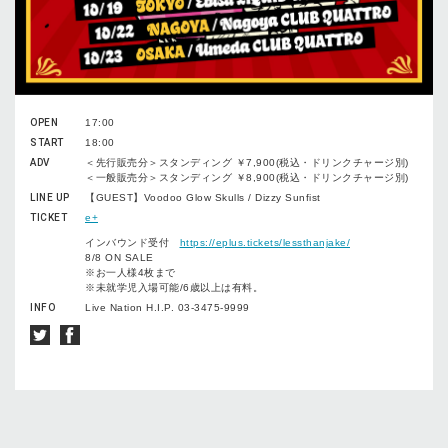
OPEN
17:00
START
18:00
ADV
＜先⾏販売分＞スタンディング ￥7,900(税込・ドリンクチャージ別)
＜⼀般販売分＞スタンディング ￥8,900(税込・ドリンクチャージ別)
LINE UP
【GUEST】Voodoo Glow Skulls / Dizzy Sunfist
TICKET
e+
インバウンド受付
https://eplus.tickets/lessthanjake/
8/8 ON SALE
※お⼀⼈様4枚まで
※未就学児⼊場可能/6歳以上は有料。
INFO
Live Nation H.I.P. 03-3475-9999