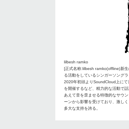
lilbesh ramko
[正式名称:lilbesh ramko(offline
る活動をしているシンガーソングラ
2020年初頭よりSoundClou
を開催するなど、精力的な活動で話
あえて音を歪ませる特徴的なサウンドデザイン
ーンから影響を受けており、激しく
多大な支持を誇る。