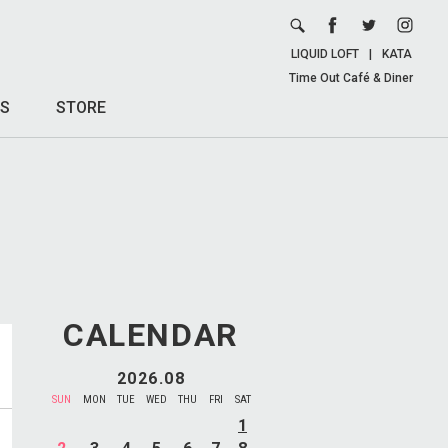
LIQUID LOFT
|
KATA
Time Out Café & Diner
S
STORE
CALENDAR
2026.08
SUN
MON
TUE
WED
THU
FRI
SAT
1