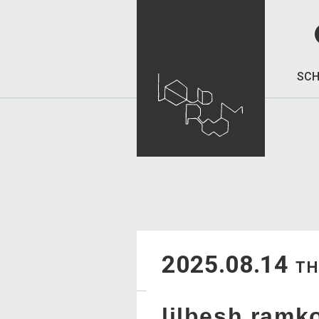
SCH
2025.08.14
T
lilbesh ramk