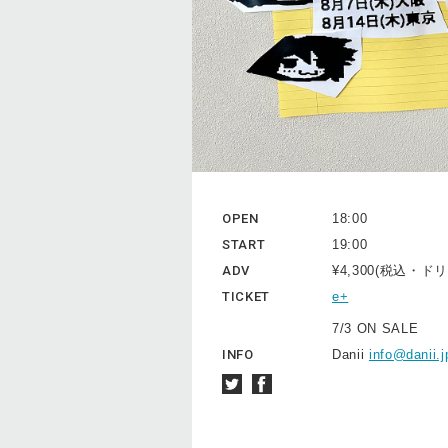
OPEN
18:00
START
19:00
ADV
¥4,300(税込・
TICKET
e+
7/3 ON SALE
INFO
Danii
info@danii.j