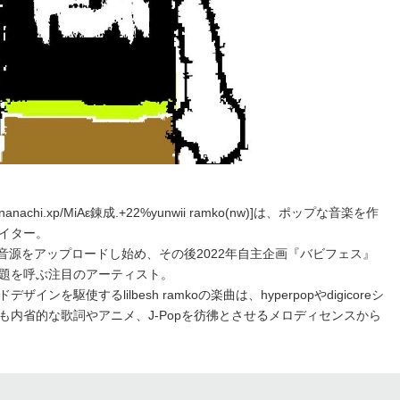
)新生nanachi.xp/MiAε錬成.+22%yunwii ramko(nw)]は、ポップな音楽を作
イター。
d上にて音源をアップロードし始め、その後2022年自主企画『バビフェス』
題を呼ぶ注目のアーティスト。
を駆使するlilbesh ramkoの楽曲は、hyperpopやdigicoreシ
も内省的な歌詞やアニメ、J-Popを彷彿とさせるメロディセンスから