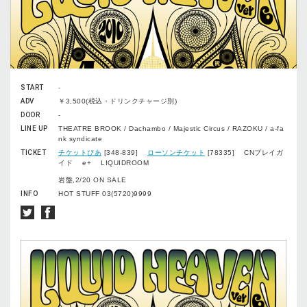
START
-
ADV
￥3,500(税込・ドリンクチャージ別)
DOOR
-
LINE UP
THEATRE BROOK / Dachambo / Majestic Circus / RAZOKU / a-fa
nk syndicate
TICKET
チケットぴあ
[348-839]
ローソンチケット
[78335] CNプレイガ
イド e+ LIQUIDROOM
岩盤,2/20 ON SALE
INFO
HOT STUFF 03(5720)9999