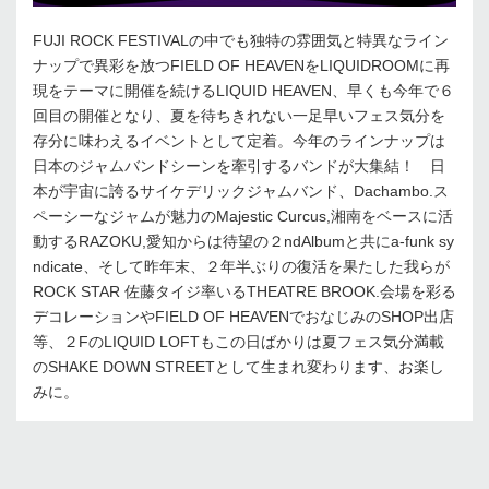
FUJI ROCK FESTIVALの中でも独特の雰囲気と特異なライン
ナップで異彩を放つFIELD OF HEAVENをLIQUIDROOMに再
現をテーマに開催を続けるLIQUID HEAVEN、早くも今年で６
回目の開催となり、夏を待ちきれない一足早いフェス気分を
存分に味わえるイベントとして定着。今年のラインナップは
日本のジャムバンドシーンを牽引するバンドが大集結！ 日
本が宇宙に誇るサイケデリックジャムバンド、Dachambo.ス
ペーシーなジャムが魅力のMajestic Curcus,湘南をベースに活
動するRAZOKU,愛知からは待望の２ndAlbumと共にa-funk sy
ndicate、そして昨年末、２年半ぶりの復活を果たした我らが
ROCK STAR 佐藤タイジ率いるTHEATRE BROOK.会場を彩る
デコレーションやFIELD OF HEAVENでおなじみのSHOP出店
等、２FのLIQUID LOFTもこの日ばかりは夏フェス気分満載
のSHAKE DOWN STREETとして生まれ変わります、お楽し
みに。