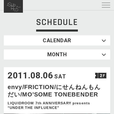
SCHEDULE
CALENDAR
2026.08
MONTH
SUN
MON
TUE
WED
THU
FRI
SAT
1
2011.08.06
2
3
4
5
6
7
8
SAT
9
10
11
12
13
14
15
envy/FRICTION/にせんねんもん
16
17
18
19
20
21
22
だい/MO’SOME TONEBENDER
23
24
25
26
27
28
29
30
31
LIQUIDROOM 7th ANNIVERSARY presents
“UNDER THE INFLUENCE”