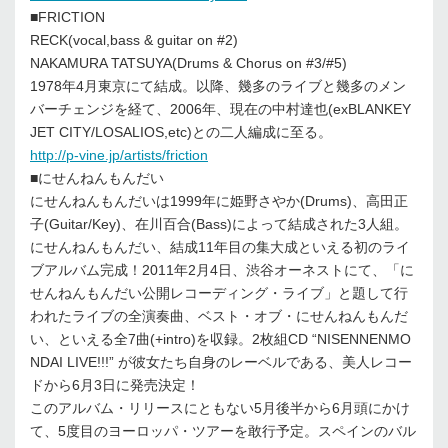
■FRICTION
RECK(vocal,bass & guitar on #2)
NAKAMURA TATSUYA(Drums & Chorus on #3/#5)
1978年4月東京にて結成。以降、幾多のライブと幾多のメン
バーチェンジを経て、2006年、現在の中村達也(exBLANKEY
JET CITY/LOSALIOS,etc)との二人編成に至る。
http://p-vine.jp/artists/friction
■にせんねんもんだい
にせんねんもんだいは1999年に姫野さやか(Drums)、高田正
子(Guitar/Key)、在川百合(Bass)によって結成された3人組。
にせんねんもんだい、結成11年目の集大成といえる初のライ
ブアルバム完成！2011年2月4日、渋谷オーネストにて、「に
せんねんもんだい公開レコーディング・ライブ」と題して行
われたライブの全演奏曲、ベスト・オブ・にせんねんもんだ
い、といえる全7曲(+intro)を収録。2枚組CD “NISENNENMO
NDAI LIVE!!!” が彼女たち自身のレーベルである、美人レコー
ドから6月3日に発売決定！
このアルバム・リリースにともない5月後半から6月頭にかけ
て、5度目のヨーロッパ・ツアーを敢行予定。スペインのバル