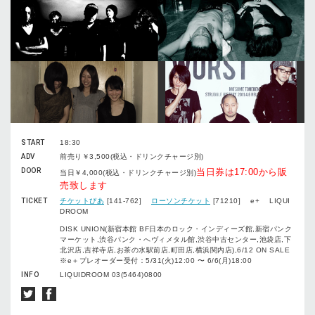
START
18:30
ADV
前売り￥3,500(税込・ドリンクチャージ別)
DOOR
当日券は17:00から販
当日￥4,000(税込・ドリンクチャージ別)
売致します
TICKET
チケットぴあ
[141-762]
ローソンチケット
[71210] e+ LIQUI
DROOM
DISK UNION(新宿本館 BF日本のロック・インディーズ館,新宿パンク
マーケット,渋谷パンク・へヴィメタル館,渋谷中古センター,池袋店,下
北沢店,吉祥寺店,お茶の水駅前店,町田店,横浜関内店),6/12 ON SALE
※e＋プレオーダー受付：5/31(火)12:00 〜 6/6(月)18:00
INFO
LIQUIDROOM 03(5464)0800