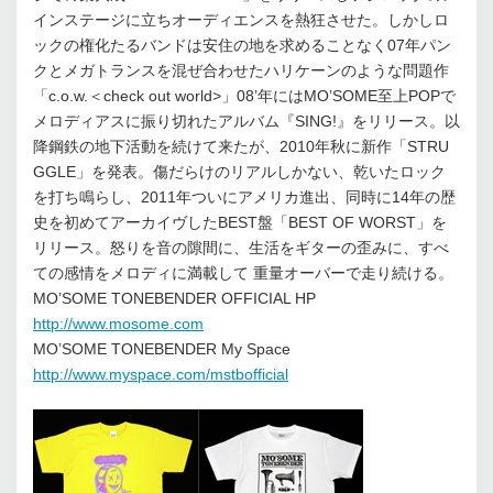
インステージに立ちオーディエンスを熱狂させた。しかしロ
ックの権化たるバンドは安住の地を求めることなく07年パン
クとメガトランスを混ぜ合わせたハリケーンのような問題作
「c.o.w.＜check out world>」08’年にはMO’SOME至上POPで
メロディアスに振り切れたアルバム『SING!』をリリース。以
降鋼鉄の地下活動を続けて来たが、2010年秋に新作「STRU
GGLE」を発表。傷だらけのリアルしかない、乾いたロック
を打ち鳴らし、2011年ついにアメリカ進出、同時に14年の歴
史を初めてアーカイヴしたBEST盤「BEST OF WORST」を
リリース。怒りを音の隙間に、生活をギターの歪みに、すべ
ての感情をメロディに満載して 重量オーバーで走り続ける。
MO’SOME TONEBENDER OFFICIAL HP
http://www.mosome.com
MO’SOME TONEBENDER My Space
http://www.myspace.com/mstbofficial