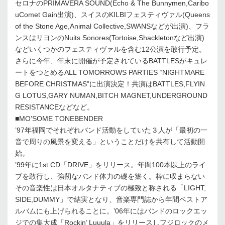
セロナのPRIMAVERA SOUND(Echo & The Bunnymen,Caribo
uComet Gain出演)、スイスのKILBIフェスティヴァル(Queens
of the Stone Age,Animal Collective,SWANSなどが出演)、フラ
ンスはリヨンのNuits Sonores(Tortoise,Shackletonなど出演)
などいくつかのフェスティヴァルを含む12公演を敢行予定。
さらに今年、年末に開催が予定されているBATTLESがキュレ
ートをつとめるALL TOMORROWS PARTIES “NIGHTMARE
BEFORE CHRISTMAS”に出演決定！共演はBATTLES,FLYIN
G LOTUS,GARY NUMAN,BITCH MAGNET,UNDERGROUND
RESISTANCEなどなど。
■MO’SOME TONEBENDER
’97年福岡でそれぞれバンド活動をしていた３人が「最初の一
音で周りの風景を変える」ということだけを共有して活動開
始。
’99年に1st CD「DRIVE」をリリース。年間100本以上のライ
ブを敢行し、強靭なバンド体力の礎を築く。枠に収まらない
その音楽性は日本オルタナティブの極致と称される「LIGHT,
SIDE,DUMMY」で結実となり、音楽専門誌から年間ベストア
ルバムにも上げられることに。’06年にはバンドのロックエッ
ジでの集大成「Rockin’ Luuula」をリリースしフジロックのメ