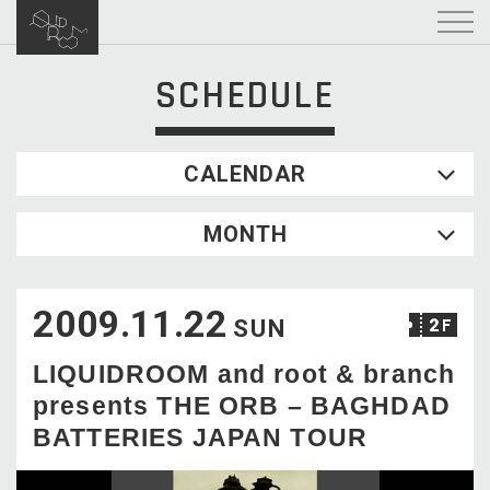
SCHEDULE
CALENDAR
2026.08
MONTH
SUN
MON
TUE
WED
THU
FRI
SAT
1
2009.11.22
2
3
4
5
6
7
8
SUN
9
10
11
12
13
14
15
LIQUIDROOM and root & branch
16
17
18
19
20
21
22
presents THE ORB – BAGHDAD
23
24
25
26
27
28
29
BATTERIES JAPAN TOUR
30
31