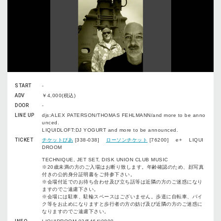
START
-
ADV
￥4,000(税込)
DOOR
-
LINE UP
djs:ALEX PATERSON/THOMAS FEHLMANN/and more to be anno
unced.
LIQUIDLOFT:DJ YOGURT and more to be announced.
TICKET
チケットぴあ
[338-038]
ローソンチケット
[76200] e+ LIQUI
DROOM
TECHNIQUE, JET SET, DISK UNION CLUB MUSIC
※20歳未満の方のご入場はお断り致します。年齢確認のため、顔写真
付きの公的身分証明書をご持参下さい。
※会場付近でのお待ち合わせ及び立ち話等は近隣の方のご迷惑になり
ますのでご遠慮下さい。
※会場には駐車、駐輪スペースはございません。歩道に自転車、バイ
ク等をお止めになりますと歩行者の方の妨げ及び近隣の方のご迷惑に
なりますのでご遠慮下さい。