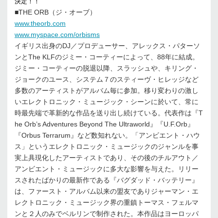
決定！！
■THE ORB（ジ・オーブ）
www.theorb.com
www.myspace.com/orbisms
イギリス出身のDJ／プロデューサー、アレックス・パターソ
ンとThe KLFのジミー・コーティーによって、88年に結成。
ジミー・コーティーの脱退以降、スラッシュや、キリング・
ジョークのユース、システム７のスティーヴ・ヒレッジなど
多数のアーティストがアルバム毎に参加。移り変わりの激し
いエレクトロニック・ミュージック・シーンに於いて、常に
時最先端で革新的な作品を送り出し続けている。代表作は『T
he Orb’s Adventures Beyond The Ultraworld』『U.F.Orb』
『Orbus Terrarum』など数知れない。「アンビエント・ハウ
ス」というエレクトロニック・ミュージックのジャンルを事
実上具現化したアーティストであり、その後のチルアウト／
アンビエント・ミュージックに多大な影響を与えた。リリー
スされたばかりの最新作である『バグダッド・バッテリー』
は、ファースト・アルバム以来の盟友でありジャーマン・エ
レクトロニック・ミュージック界の重鎮トーマス・フェルマ
ンと２人のみでベルリンで制作された。本作品はヨーロッパ