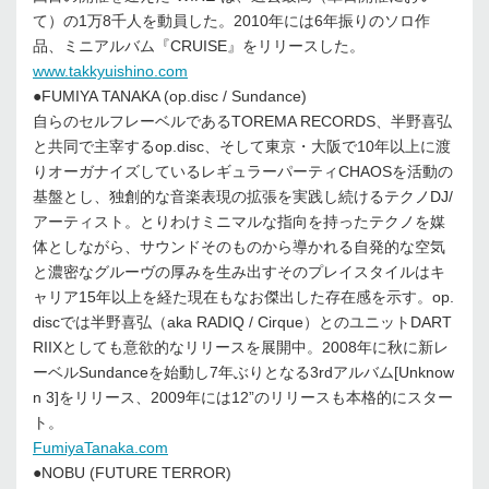
て）の1万8千人を動員した。2010年には6年振りのソロ作
品、ミニアルバム『CRUISE』をリリースした。
www.takkyuishino.com
●FUMIYA TANAKA (op.disc / Sundance)
自らのセルフレーベルであるTOREMA RECORDS、半野喜弘
と共同で主宰するop.disc、そして東京・大阪で10年以上に渡
りオーガナイズしているレギュラーパーティCHAOSを活動の
基盤とし、独創的な音楽表現の拡張を実践し続けるテクノDJ/
アーティスト。とりわけミニマルな指向を持ったテクノを媒
体としながら、サウンドそのものから導かれる自発的な空気
と濃密なグルーヴの厚みを生み出すそのプレイスタイルはキ
ャリア15年以上を経た現在もなお傑出した存在感を示す。op.
discでは半野喜弘（aka RADIQ / Cirque）とのユニットDART
RIIXとしても意欲的なリリースを展開中。2008年に秋に新レ
ーベルSundanceを始動し7年ぶりとなる3rdアルバム[Unknow
n 3]をリリース、2009年には12”のリリースも本格的にスター
ト。
FumiyaTanaka.com
●NOBU (FUTURE TERROR)