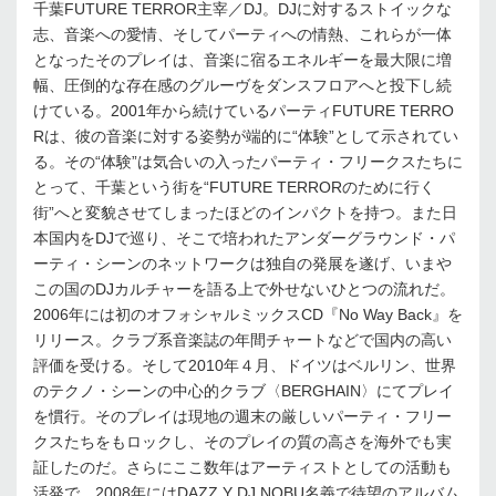
千葉FUTURE TERROR主宰／DJ。DJに対するストイックな
志、音楽への愛情、そしてパーティへの情熱、これらが一体
となったそのプレイは、音楽に宿るエネルギーを最大限に増
幅、圧倒的な存在感のグルーヴをダンスフロアへと投下し続
けている。2001年から続けているパーティFUTURE TERRO
Rは、彼の音楽に対する姿勢が端的に“体験”として示されてい
る。その“体験”は気合いの入ったパーティ・フリークスたちに
とって、千葉という街を“FUTURE TERRORのために行く
街”へと変貌させてしまったほどのインパクトを持つ。また日
本国内をDJで巡り、そこで培われたアンダーグラウンド・パ
ーティ・シーンのネットワークは独自の発展を遂げ、いまや
この国のDJカルチャーを語る上で外せないひとつの流れだ。
2006年には初のオフォシャルミックスCD『No Way Back』を
リリース。クラブ系音楽誌の年間チャートなどで国内の高い
評価を受ける。そして2010年４月、ドイツはベルリン、世界
のテクノ・シーンの中心的クラブ〈BERGHAIN〉にてプレイ
を慣行。そのプレイは現地の週末の厳しいパーティ・フリー
クスたちをもロックし、そのプレイの質の高さを海外でも実
証したのだ。さらにここ数年はアーティストとしての活動も
活発で、2008年にはDAZZ Y DJ NOBU名義で待望のアルバム