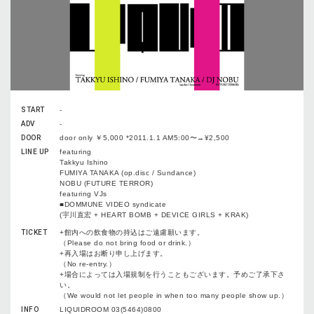
START
-
ADV
-
DOOR
door only ￥5,000 *2011.1.1 AM5:00〜→¥2,500
LINE UP
featuring
Takkyu Ishino
FUMIYA TANAKA (op.disc / Sundance)
NOBU (FUTURE TERROR)
featuring VJs
■DOMMUNE VIDEO syndicate
(宇川直宏 + HEART BOMB + DEVICE GIRLS + KRAK)
TICKET
+館内への飲食物の持込はご遠慮願います。
（Please do not bring food or drink.）
+再入場はお断り申し上げます。
（No re-entry.）
+場合によっては入場規制を行うこともございます。予めご了承下さ
い。
（We would not let people in when too many people show up.）
INFO
LIQUIDROOM 03(5464)0800