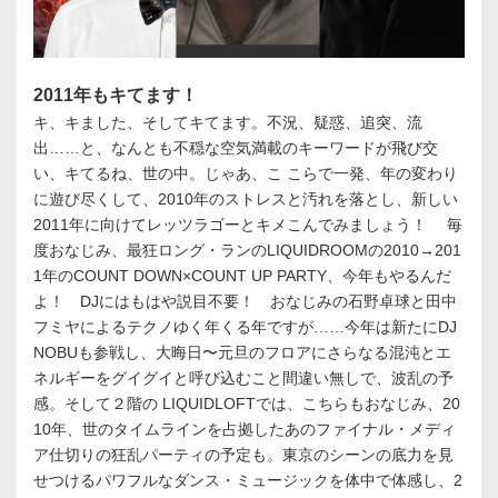
2011年もキてます！
キ、キました、そしてキてます。不況、疑惑、追突、流
出……と、なんとも不穏な空気満載のキーワードが飛び交
い、キてるね、世の中。じゃあ、こ こらで一発、年の変わり
に遊び尽くして、2010年のストレスと汚れを落とし、新しい
2011年に向けてレッツラゴーとキメこんでみましょう！ 毎
度おなじみ、最狂ロング・ランのLIQUIDROOMの2010→201
1年のCOUNT DOWN×COUNT UP PARTY、今年もやるんだ
よ！ DJにはもはや説目不要！ おなじみの石野卓球と田中
フミヤによるテクノゆく年くる年ですが……今年は新たにDJ
NOBUも参戦し、大晦日〜元旦のフロアにさらなる混沌とエ
ネルギーをグイグイと呼び込むこと間違い無しで、波乱の予
感。そして２階の LIQUIDLOFTでは、こちらもおなじみ、20
10年、世のタイムラインを占拠したあのファイナル・メディ
ア仕切りの狂乱パーティの予定も。東京のシーンの底力を見
せつけるパワフルなダンス・ミュージックを体中で体感し、2