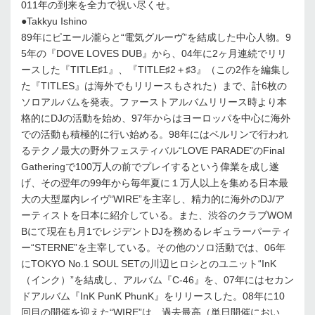
011年の到来を全力で祝い尽くせ。
●Takkyu Ishino
89年にピエール瀧らと“電気グルーヴ”を結成した中心人物。9
5年の『DOVE LOVES DUB』から、04年に2ヶ月連続でリリ
ースした『TITLE♯1』、『TITLE♯2＋♯3』（この2作を編集し
た『TITLES』は海外でもリリースもされた）まで、計6枚の
ソロアルバムを発表。ファーストアルバムリリース時より本
格的にDJの活動を始め、97年からはヨーロッパを中心に海外
での活動も積極的に行い始める。98年にはベルリンで行われ
るテクノ最大の野外フェスティバル“LOVE PARADE”のFinal
Gatheringで100万人の前でプレイするという偉業を成し遂
げ、その翌年の99年から毎年夏に１万人以上を集める日本最
大の大型屋内レイヴ“WIRE”を主宰し、精力的に海外のDJ/ア
ーティストを日本に紹介している。また、渋谷のクラブWOM
Bにて現在も月1でレジデントDJを務めるレギュラーパーティ
ー“STERNE”を主宰している。その他のソロ活動では、06年
にTOKYO No.1 SOUL SETの川辺ヒロシとのユニット“InK
（インク）”を結成し、アルバム『C-46』を、07年にはセカン
ドアルバム『InK PunK PhunK』をリリースした。08年に10
回目の開催を迎えた“WIRE”は、過去最高（単日開催におい