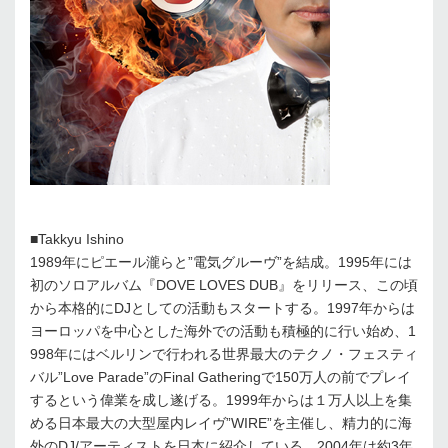
■Takkyu Ishino
1989年にピエール瀧らと”電気グルーヴ”を結成。1995年には
初のソロアルバム『DOVE LOVES DUB』をリリース、この頃
から本格的にDJとしての活動もスタートする。1997年からは
ヨーロッパを中心とした海外での活動も積極的に行い始め、1
998年にはベルリンで行われる世界最大のテクノ・フェスティ
バル”Love Parade”のFinal Gatheringで150万人の前でプレイ
するという偉業を成し遂げる。1999年からは１万人以上を集
める日本最大の大型屋内レイヴ”WIRE”を主催し、精力的に海
外のDJ/アーティストを日本に紹介している。2004年は約3年