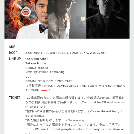
ADV
-
DOOR
door only 4,000yen *2012.1.1 AM5:00〜→2,000yen!!
LINE UP
featuring Artist：
Takkyu Ishino
Fumiya Tanaka
NOBU(FUTURE TERROR)
VJ：
DOMMUNE VIDEO SYNDICATE
［宇川直宏＋KRAK＋DEVICEGIRLS＋AKIYOSHI MISHIMA＋HEAR
T BOMB］
new!!
TICKET
*20歳未満の方のご入場はお断り致します。年齢確認のため、顔写真付
きの公的身分証明書をご持参下さい。（You must be 20 and over wi
th photo ID.）
*館内への飲食物の持込はご遠慮願います。（Please do not bring fo
od or drink.）
*再入場はお断り致します。（No re-entry.）
*場合によっては入場規制を行うこともございます。予めご了承下さ
い。（We would not let people in when too many people show u
p.）