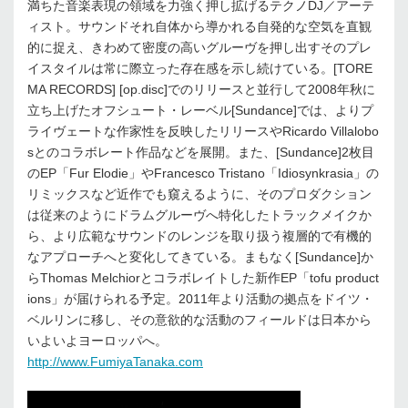
満ちた音楽表現の領域を力強く押し拡げるテクノDJ／アーテ
ィスト。サウンドそれ自体から導かれる自発的な空気を直観
的に捉え、きわめて密度の高いグルーヴを押し出すそのプレ
イスタイルは常に際立った存在感を示し続けている。[TORE
MA RECORDS] [op.disc]でのリリースと並行して2008年秋に
立ち上げたオフシュート・レーベル[Sundance]では、よりプ
ライヴェートな作家性を反映したリリースやRicardo Villalobo
sとのコラボレート作品などを展開。また、[Sundance]2枚目
のEP「Fur Elodie」やFrancesco Tristano「Idiosynkrasia」の
リミックスなど近作でも窺えるように、そのプロダクション
は従来のようにドラムグルーヴへ特化したトラックメイクか
ら、より広範なサウンドのレンジを取り扱う複層的で有機的
なアプローチへと変化してきている。まもなく[Sundance]か
らThomas Melchiorとコラボレイトした新作EP「tofu product
ions」が届けられる予定。2011年より活動の拠点をドイツ・
ベルリンに移し、その意欲的な活動のフィールドは日本から
いよいよヨーロッパへ。
http://www.FumiyaTanaka.com