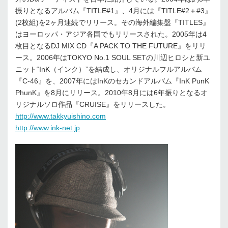
振りとなるアルバム『TITLE#1』、4月には『TITLE#2＋#3』
(2枚組)を2ヶ月連続でリリース。その海外編集盤『TITLES』
はヨーロッパ・アジア各国でもリリースされた。2005年は4
枚目となるDJ MIX CD『A PACK TO THE FUTURE』をリリ
ース。2006年はTOKYO No.1 SOUL SETの川辺ヒロシと新ユ
ニット“InK（インク）”を結成し、オリジナルフルアルバム
『C-46』を、2007年にはInKのセカンドアルバム『InK PunK
PhunK』を8月にリリース。2010年8月には6年振りとなるオ
リジナルソロ作品『CRUISE』をリリースした。
http://www.takkyuishino.com
http://www.ink-net.jp