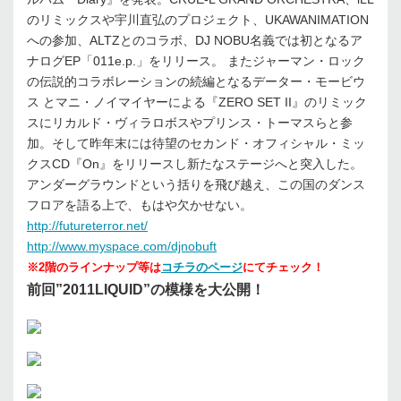
のリミックスや宇川直弘のプロジェクト、UKAWANIMATION
への参加、ALTZとのコラボ、DJ NOBU名義では初となるア
ナログEP「011e.p.」をリリース。 またジャーマン・ロック
の伝説的コラボレーションの続編となるデーター・モービウ
ス とマニ・ノイマイヤーによる『ZERO SET II』のリミック
スにリカルド・ヴィラロボスやプリンス・トーマスらと参
加。そして昨年末には待望のセカンド・オフィシャル・ミッ
クスCD『On』をリリースし新たなステージへと突入した。
アンダーグラウンドという括りを飛び越え、この国のダンス
フロアを語る上で、もはや欠かせない。
http://futureterror.net/
http://www.myspace.com/djnobuft
※2階のラインナップ等は
コチラのページ
にてチェック！
前回”2011LIQUID”の模様を大公開！