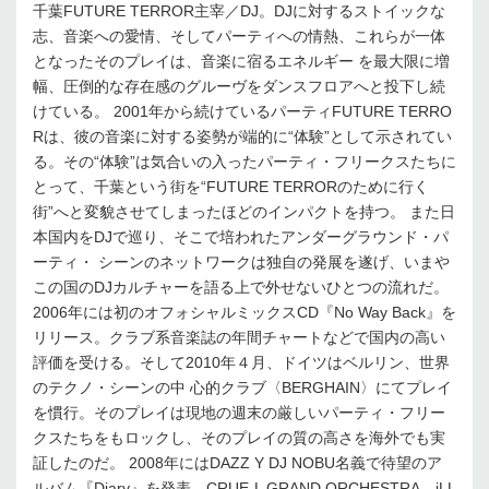
千葉FUTURE TERROR主宰／DJ。DJに対するストイックな
志、音楽への愛情、そしてパーティへの情熱、これらが一体
となったそのプレイは、音楽に宿るエネルギー を最大限に増
幅、圧倒的な存在感のグルーヴをダンスフロアへと投下し続
けている。 2001年から続けているパーティFUTURE TERRO
Rは、彼の音楽に対する姿勢が端的に“体験”として示されてい
る。その“体験”は気合いの入ったパーティ・フリークスたちに
とって、千葉という街を“FUTURE TERRORのために行く
街”へと変貌させてしまったほどのインパクトを持つ。 また日
本国内をDJで巡り、そこで培われたアンダーグラウンド・パ
ーティ・ シーンのネットワークは独自の発展を遂げ、いまや
この国のDJカルチャーを語る上で外せないひとつの流れだ。
2006年には初のオフォシャルミックスCD『No Way Back』を
リリース。クラブ系音楽誌の年間チャートなどで国内の高い
評価を受ける。そして2010年４月、ドイツはベルリン、世界
のテクノ・シーンの中 心的クラブ〈BERGHAIN〉にてプレイ
を慣行。そのプレイは現地の週末の厳しいパーティ・フリー
クスたちをもロックし、そのプレイの質の高さを海外でも実
証したのだ。 2008年にはDAZZ Y DJ NOBU名義で待望のア
ルバム『Diary』を発表。CRUE-L GRAND ORCHESTRA、iLL