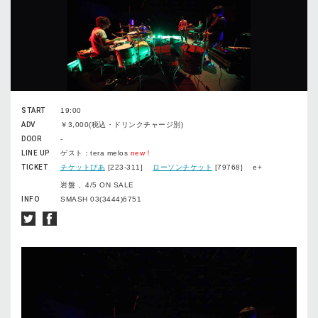
START
19:00
ADV
￥3,000(税込・ドリンクチャージ別)
DOOR
-
LINE UP
ゲスト：tera melos
new！
TICKET
チケットぴあ
[223-311]
ローソンチケット
[79768] e+
岩盤 、4/5 ON SALE
INFO
SMASH 03(3444)6751