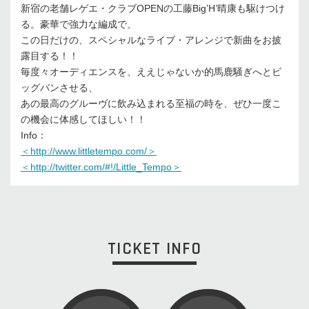
新宿の老舗レゲエ・クラブOPENの工藤Big’H’晴康も駆けつけ
る。豪華で強力な編成で、
この日だけの、スペシャルなライブ・アレンジで新曲をお披
露目する！！
毎度々オーディエンスを、ええじゃないか的馬鹿騒ぎへとビ
ッグバンさせる、
あの最高のグルーヴに飲み込まれる至福の時を、ぜひ一度こ
の機会に体感してほしい！！
Info：
＜http://www.littletempo.com/＞
＜http://twitter.com/#!/Little_Tempo＞
TICKET INFO