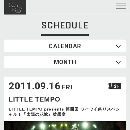
SCHEDULE
CALENDAR
2026.08
MONTH
SUN
MON
TUE
WED
THU
FRI
SAT
1
2011.09.16
2
3
4
5
6
7
8
FRI
9
10
11
12
13
14
15
LITTLE TEMPO
16
17
18
19
20
21
22
23
24
25
26
27
28
29
LITTLE TEMPO presents 第四回 ワイワイ祭りスペシ
ャル！『太陽の花嫁』披露宴
30
31