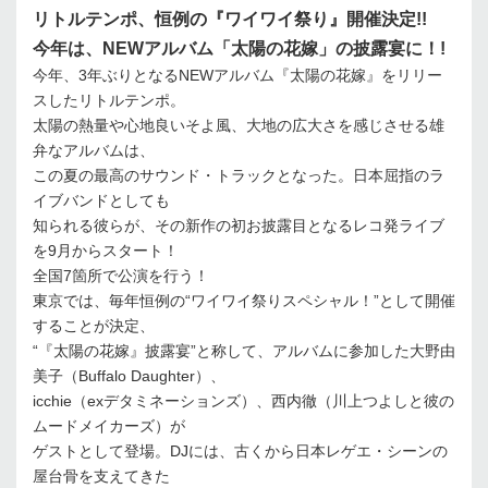
リトルテンポ、恒例の『ワイワイ祭り』開催決定!!
今年は、NEWアルバム「太陽の花嫁」の披露宴に！!
今年、3年ぶりとなるNEWアルバム『太陽の花嫁』をリリー
スしたリトルテンポ。
太陽の熱量や心地良いそよ風、大地の広大さを感じさせる雄
弁なアルバムは、
この夏の最高のサウンド・トラックとなった。日本屈指のラ
イブバンドとしても
知られる彼らが、その新作の初お披露目となるレコ発ライブ
を9月からスタート！
全国7箇所で公演を行う！
東京では、毎年恒例の“ワイワイ祭りスペシャル！”として開催
することが決定、
“『太陽の花嫁』披露宴”と称して、アルバムに参加した大野由
美子（Buffalo Daughter）、
icchie（exデタミネーションズ）、西内徹（川上つよしと彼の
ムードメイカーズ）が
ゲストとして登場。DJには、古くから日本レゲエ・シーンの
屋台骨を支えてきた