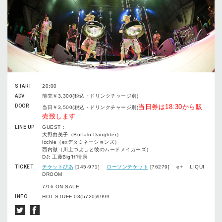
START
20:00
ADV
前売￥3,300(税込・ドリンクチャージ別)
DOOR
当日券は18:30から販
当日￥3,500(税込・ドリンクチャージ別)
売致します
LINE UP
GUEST：
大野由美子（Buffalo Daughter）
icchie（exデタミネーションズ）
西内徹（川上つよしと彼のムードメイカーズ）
DJ: 工藤Big’H’晴康
TICKET
チケットぴあ
[145-971]
ローソンチケット
[76279] e+ LIQUI
DROOM
7/16 ON SALE
INFO
HOT STUFF 03(5720)9999