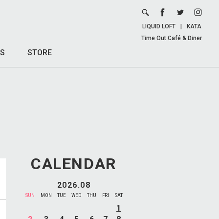
LIQUID LOFT
|
KATA
Time Out Café & Diner
S
STORE
CALENDAR
2026.08
SUN
MON
TUE
WED
THU
FRI
SAT
1