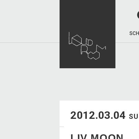
SCH
2012.03.04
S
LIV MOON