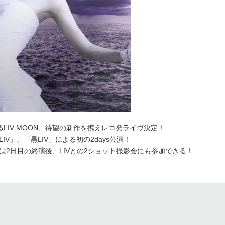
いるLIV MOON、待望の新作を携えレコ発ライヴ決定！
V」、「黒LIV」による初の2days公演！
2日目の終演後、LIVとの2ショット撮影会にも参加できる！