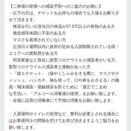
【ご来場の皆様への感染予防へのご協力のお願い】
・以下の方は、チケットをお持ちの場合でも入場をお断りさ
せて頂きます。
検温を行い公演当日の体温が37.5℃以上の発熱のある方
倦怠感等体調に不安のある方
マスクを着用されていない方
公演日２週間以内に政府の定める入国制限されている国・
エリアへの渡航歴がある方
同居家族など身近に新型コロナウイルス感染者がいる方、
新型コロナウイルス感染者と接触があった方
・「咳エチケット」（咳やくしゃみをする際に、マスクやテ
ィッシュ、ハンカチ、袖を使って、口や鼻をおさえる）の徹
底・飛沫感染・接触感染を防ぐために「適正でこまめ
な手洗い」「アルコール消毒液の使用」をお願い致します。
・会場に設置の消毒液にて手指の消毒をお願い致します。
・入退場時やトイレの使用など、整列が必要とされる場合に
はお客様同士の間隔を空けてお並び頂きますようご協力をお
願い致します。