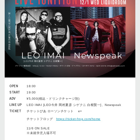
OPEN
18:00
START
19:00
ADV
¥5,000(税込・ドリンクチャージ別)
LINE UP
LEO IMAI [LEO今井 岡村夏彦 シゲクニ 白根賢一]、Newspeak
TICKET
チケットぴあ ローソンチケット e+
チケットフロッグ
https://ticket-frog.com/home
11/6 ON SALE
※未就学児入場不可