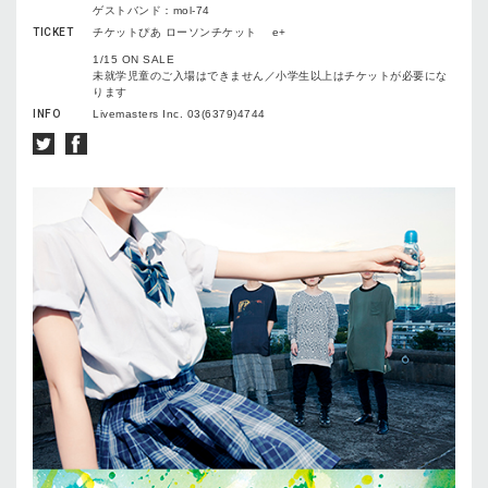
ゲストバンド：mol-74
TICKET
チケットぴあ ローソンチケット e+
1/15 ON SALE
未就学児童のご入場はできません／小学生以上はチケットが必要にな
ります
INFO
Livemasters Inc. 03(6379)4744