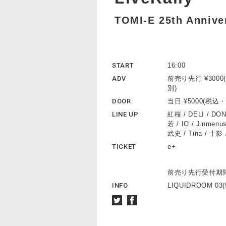
TOMI-E 25th Annive
START
16:00
ADV
前売り先行 ¥300
別)
DOOR
当日 ¥5000(税
LINE UP
紅桜 / DELI / DONY
若 / IO / Jinmen
武史 / Tina / 十影 /
TICKET
e+
前売り先行受付期間 9
INFO
LIQUIDROOM 03(