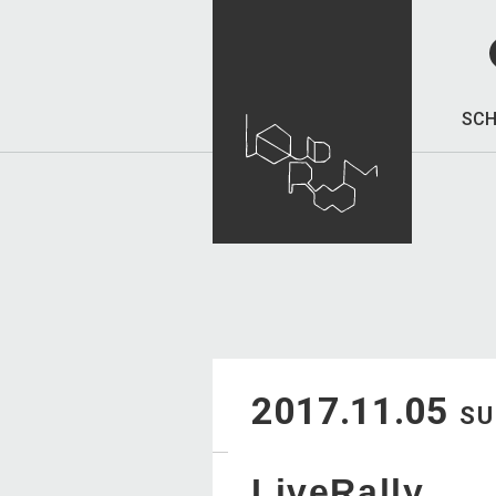
SCH
2017.11.05
S
LiveRally