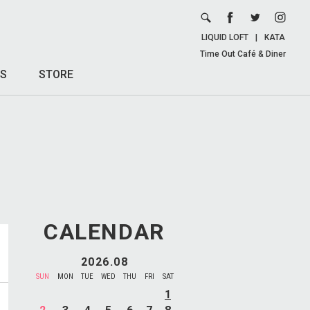
LIQUID LOFT
|
KATA
Time Out Café & Diner
S
STORE
CALENDAR
2026.08
SUN
MON
TUE
WED
THU
FRI
SAT
1