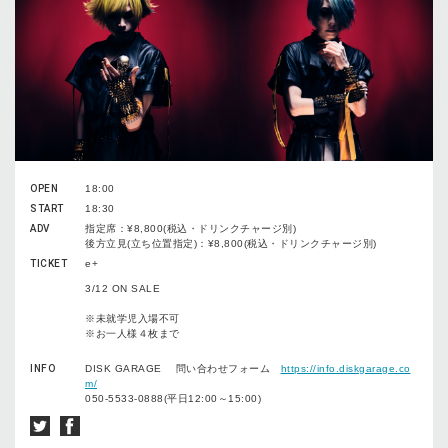
OPEN
18:00
START
18:30
ADV
指定席：¥8,800(税込・ドリンクチャージ別)
後方立見(立ち位置指定)：¥8,800(税込・ドリンクチャージ別)
TICKET
e+
3/12 ON SALE
※未就学児入場不可
※お一人様４枚まで
INFO
DISK GARAGE 問い合わせフォーム
https://info.diskgarage.co
m/
050-5533-0888(平日12:00～15:00)