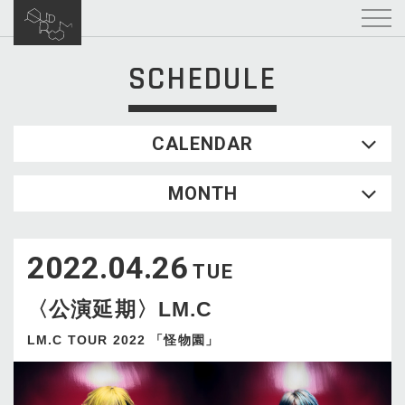
SCHEDULE
CALENDAR
2026.08
MONTH
SUN
MON
TUE
WED
THU
FRI
SAT
1
2022.04.26
2
3
4
5
6
7
8
TUE
9
10
11
12
13
14
15
〈公演延期〉LM.C
16
17
18
19
20
21
22
23
24
25
26
27
28
29
LM.C TOUR 2022 「怪物園」
30
31