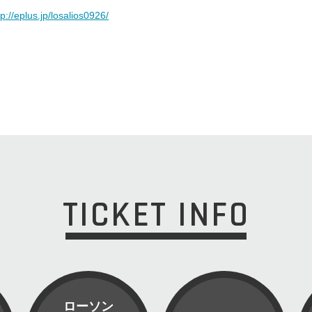
tp://eplus.jp/losalios0926/
TICKET INFO
ローソン