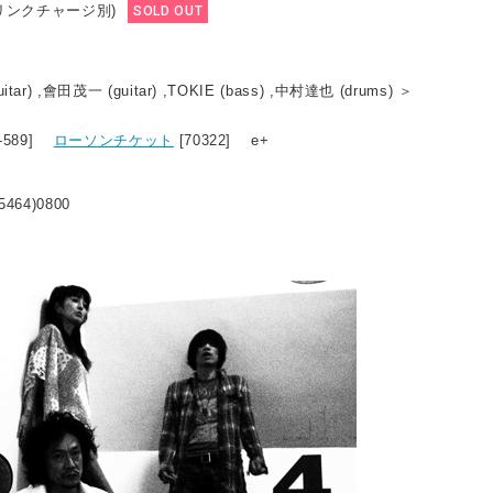
ドリンクチャージ別)
SOLD OUT
r) ,會田茂一 (guitar) ,TOKIE (bass) ,中村達也 (drums) ＞
8-589]
ローソンチケット
[70322] e+
5464)0800