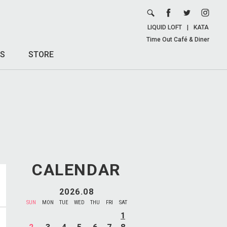
LIQUID LOFT
|
KATA
Time Out Café & Diner
S
STORE
CALENDAR
2026.08
SUN
MON
TUE
WED
THU
FRI
SAT
1