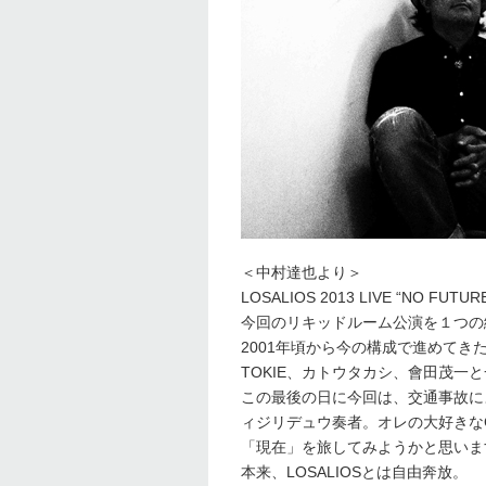
＜中村達也より＞
LOSALIOS 2013 LIVE “NO FUTU
今回のリキッドルーム公演を１つの
2001年頃から今の構成で進めてきた
TOKIE、カトウタカシ、會田茂一と
この最後の日に今回は、交通事故に
ィジリデュウ奏者。オレの大好きな
「現在」を旅してみようかと思いま
本来、LOSALIOSとは自由奔放。