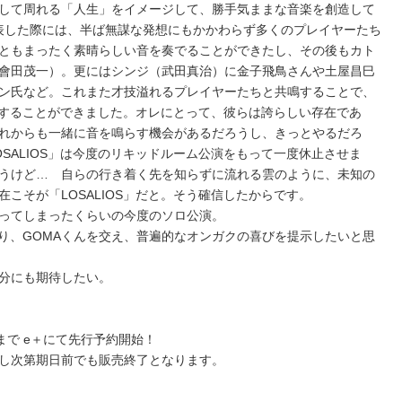
して周れる「人生」をイメージして、勝手気ままな音楽を創造して
発表した際には、半ば無謀な発想にもかかわらず多くのプレイヤーたち
ともまったく素晴らしい音を奏でることができたし、その後もカト
ン（會田茂一）。更にはシンジ（武田真治）に金子飛鳥さんや土屋昌巳
ン氏など。これまた才技溢れるプレイヤーたちと共鳴することで、
完成することができました。オレにとって、彼らは誇らしい存在であ
れからも一緒に音を鳴らす機会があるだろうし、きっとやるだろ
SALIOS」は今度のリキッドルーム公演をもって一度休止させま
うけど… 自らの行き着く先を知らずに流れる雲のように、未知の
こそが「LOSALIOS」だと。そう確信したからです。
ってしまったくらいの今度のソロ公演。
であり、GOMAくんを交え、普遍的なオンガクの喜びを提示したいと思
分にも期待したい。
18:00 まで e＋にて先行予約開始！
し次第期日前でも販売終了となります。