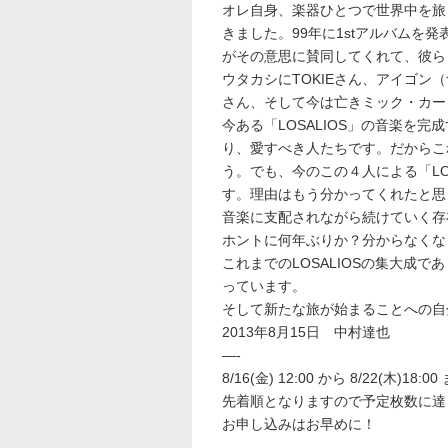
オレ自身、楽器ひとつで世界中を旅
きました。99年に1stアルバムを
がその意思に賛同してくれて、彼ら
ウタカシにTOKIEさん、アイゴ
さん、そして今は亡きミック・カー
今ある「LOSALIOS」の音楽を
り、愛すべき人たちです。だからこ
う。でも、今のこの４人による「LO
す。理由はもう分かってくれたと思
音楽に支配されながら続けていく存在
ホントに何年ぶりか？分からなくな
これまでのLOSALIOSの集大成
っています。
そして新たな旅が始まることへの自
2013年8月15日 中村達也
—-
8/16(金) 12:00 から 8/22(木)
先着順となりますので予定枚数に達
お申し込みはお早めに！