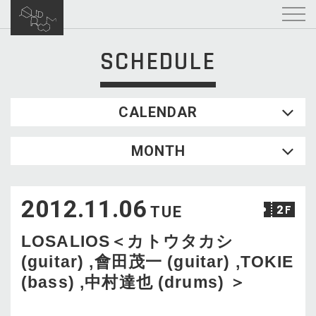
SCHEDULE
CALENDAR
2026.08
MONTH
SUN
MON
TUE
WED
THU
FRI
SAT
1
2012.11.06
2
3
4
5
6
7
8
TUE
9
10
11
12
13
14
15
LOSALIOS＜カトウタカシ
16
17
18
19
20
21
22
(guitar) ,會田茂一 (guitar) ,TOKIE
23
24
25
26
27
28
29
(bass) ,中村達也 (drums) ＞
30
31