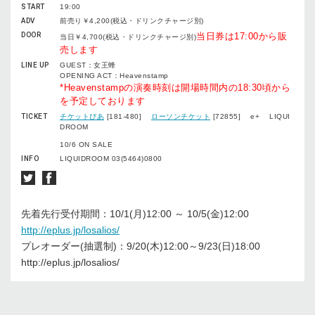
START
19:00
ADV
前売り￥4,200(税込・ドリンクチャージ別)
DOOR
当日券は17:00から販
当日￥4,700(税込・ドリンクチャージ別)
売します
LINE UP
GUEST：女王蜂
OPENING ACT：Heavenstamp
*Heavenstampの演奏時刻は開場時間内の18:30頃から
を予定しております
TICKET
チケットぴあ
[181-480]
ローソンチケット
[72855] e+ LIQUI
DROOM
10/6 ON SALE
INFO
LIQUIDROOM 03(5464)0800
先着先行受付期間：10/1(月)12:00 ～ 10/5(金)12:00
http://eplus.jp/losalios/
プレオーダー(抽選制)：9/20(木)12:00～9/23(日)18:00
http://eplus.jp/losalios/