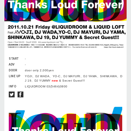
START
-
ADV
-
DOOR
door only 2,000yen
LINE UP
YOJI、DJ WADA、YO-C、DJ MAYURI、DJ YAMA、SHINKAWA、D
J 19、DJ YUMMY
new
& Secret Guest!!!
INFO
LIQUIDROOM 03(5464)0800