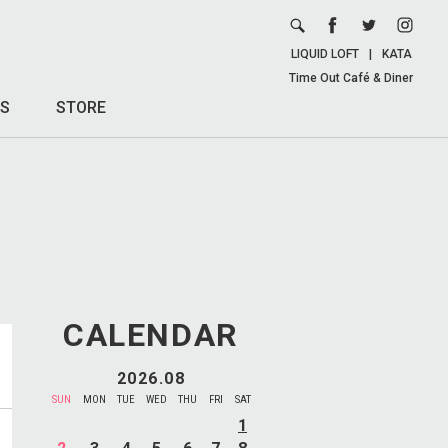
LIQUID LOFT
|
KATA
Time Out Café & Diner
S
STORE
CALENDAR
2026.08
SUN
MON
TUE
WED
THU
FRI
SAT
1