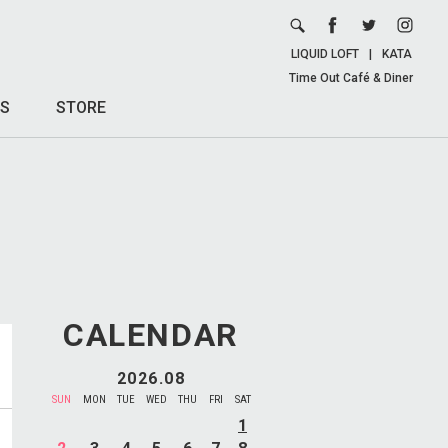
LIQUID LOFT
|
KATA
Time Out Café & Diner
S
STORE
CALENDAR
2026.08
SUN
MON
TUE
WED
THU
FRI
SAT
1