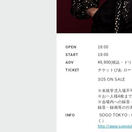
OPEN
18:00
START
19:00
ADV
¥6,900(税込・
TICKET
チケットぴあ ロ
3/25 ON SALE
※未就学児入場不
※お一人様4枚ま
※会場内への録音
録音・録画等の行
INFO
SOGO TOKYO：0
く）
http://www.sogot