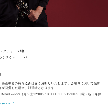
ドリンクチャージ別)
ーソンチケット e+
可
で
・録画機器の持ち込みは固くお断りいたします。会場内において撮影・
為が発覚した場合、即退場となります。
3-3405-9999（月〜土12:00〜13:00/16:00〜19:00※日曜・祝日を除
okyo.com/