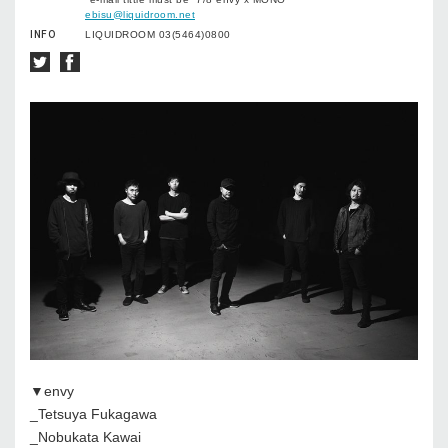
ebisu@liquidroom.net
INFO
LIQUIDROOM 03(5464)0800
▼envy
_Tetsuya Fukagawa
_Nobukata Kawai