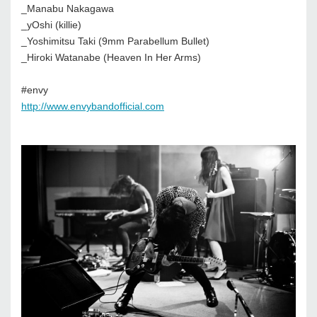
_Manabu Nakagawa
_yOshi (killie)
_Yoshimitsu Taki (9mm Parabellum Bullet)
_Hiroki Watanabe (Heaven In Her Arms)
#envy
http://www.envybandofficial.com