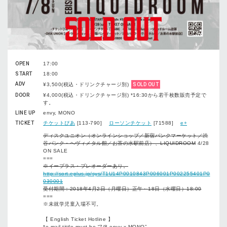
OPEN
17:00
START
18:00
ADV
¥3,500(税込・ドリンクチャージ別)
SOLD OUT
DOOR
¥4,000(税込・ドリンクチャージ別) *16:30から若干枚数販売予定で
す。
LINE UP
envy, MONO
TICKET
チケットぴあ
[113-790]
ローソンチケット
[71588]
e+
ディスクユニオン（オンラインショップ／新宿パンクマーケット／渋
谷パンク・ヘヴィメタル館／お茶の水駅前店）、LIQUIDROOM
4/28
ON SALE
===
※イープラス・プレオーダーあり。
http://sort.eplus.jp/sys/T1U14P0010843P006001P002255401P0
030001
受付期間：2018年4月2日（月曜日）正午～18日（水曜日）18:00
===
※未就学児童入場不可。
【 English Ticket Hotline 】
*e-mail tittle must be “7/8 envy x MONO”