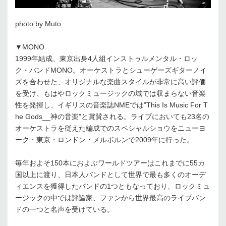
photo by Muto
▼MONO
1999年結成、東京出身4人組インストゥルメンタル・ロッ
ク・バンドMONO。オーケストラとシューゲーズギターノイ
ズを合わせた、オリジナルな楽曲スタイルが非常に高い評価
を受け、もはやロックミュージックの域では収まらない音楽
性を発揮し、イギリスの音楽誌NMEでは”This Is Music For T
he Gods__神の音楽”と賞賛される。ライブにおいても23名の
オーケストラを従えた編成でのスペシャルショウをニューヨ
ーク・東京・ロンドン・メルボルンで2009年に行った。
毎年およそ150本におよぶワールドツアーはこれまでに55カ
国以上に渡り、日本人バンドとして世界で最も多くのオーデ
ィエンスを獲得したバンドの1つともなっており、ロックミュ
ージックの中では評論家、ファンから世界最高のライブバン
ドの一つと名声を受けている。